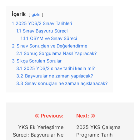
İçerik
gizle
1
2025 YDS/2 Sınav Tarihleri
1.1
Sınav Başvuru Süreci
1.1.1
ÖSYM ve Sınav Süreci
2
Sınav Sonuçları ve Değerlendirme
2.1
Sonuç Sorgulama Nasıl Yapılacak?
3
Sıkça Sorulan Sorular
3.1
2025 YDS/2 sınav tarihi kesin mi?
3.2
Başvurular ne zaman yapılacak?
3.3
Sınav sonuçları ne zaman açıklanacak?
Yazı
Previous:
Next:
gezinmesi
YKS Ek Yerleştirme
2025 YKS Çalışma
Süreci: Başvurular Ne
Programı: Tarih