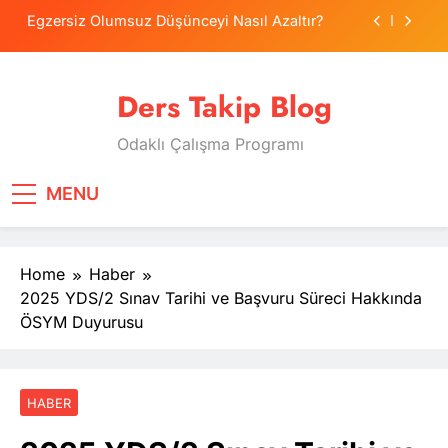
Skip
Egzersiz Olumsuz Düşünceyi Nasıl Azaltır?
to
content
Psikolojide Sistematik Duyarsızlaştırma
Terapisi
Ders Takip Blog
Tercih Stresinde Veliler Çocuğa Nasıl Destek
Olur?
Odaklı Çalışma Programı
Tekrarlama Zorlantısı: Neden Geçmişi
Tekrarlıyoruz?
Egzersiz Olumsuz Düşünceyi Nasıl Azaltır?
MENU
Psikolojide Sistematik Duyarsızlaştırma
Terapisi
Home
Haber
Tercih Stresinde Veliler Çocuğa Nasıl Destek
Olur?
2025 YDS/2 Sınav Tarihi ve Başvuru Süreci Hakkında
ÖSYM Duyurusu
HABER