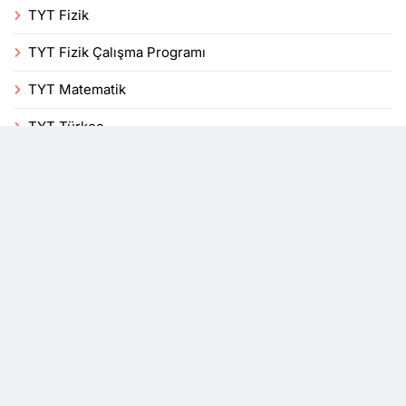
TYT Fizik
TYT Fizik Çalışma Programı
TYT Matematik
TYT Türkçe
Uncategorized
Veli
Yenilikler
YKS
DersTakip, bir mobil uygulama blogudur. Tüm hakları
saklıdır 2026© Powered By
.
BlazeThemes