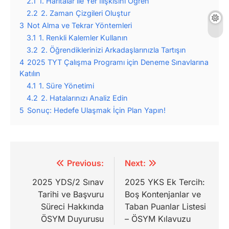
2.1
1. Haritalar ile Yer İlişkisini Öğren
2.2
2. Zaman Çizgileri Oluştur
3
Not Alma ve Tekrar Yöntemleri
3.1
1. Renkli Kalemler Kullanın
3.2
2. Öğrendiklerinizi Arkadaşlarınızla Tartışın
4
2025 TYT Çalışma Programı için Deneme Sınavlarına
Katılın
4.1
1. Süre Yönetimi
4.2
2. Hatalarınızı Analiz Edin
5
Sonuç: Hedefe Ulaşmak İçin Plan Yapın!
Yazı
Previous:
Next:
gezinmesi
2025 YDS/2 Sınav
2025 YKS Ek Tercih:
Tarihi ve Başvuru
Boş Kontenjanlar ve
Süreci Hakkında
Taban Puanlar Listesi
ÖSYM Duyurusu
– ÖSYM Kılavuzu