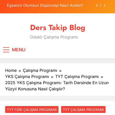
Skip
Egzersiz Olumsuz Düşünceyi Nasıl Azaltır?
to
content
Psikolojide Sistematik Duyarsızlaştırma
Terapisi
Ders Takip Blog
Tercih Stresinde Veliler Çocuğa Nasıl Destek
Olur?
Odaklı Çalışma Programı
Tekrarlama Zorlantısı: Neden Geçmişi
Tekrarlıyoruz?
Egzersiz Olumsuz Düşünceyi Nasıl Azaltır?
MENU
Psikolojide Sistematik Duyarsızlaştırma
Terapisi
Home
Çalışma Programı
Tercih Stresinde Veliler Çocuğa Nasıl Destek
Olur?
YKS Çalışma Programı
TYT Çalışma Programı
2025 YKS Çalışma Programı: Tarih Dersinde En Uzun
Yüzyıl Konusuna Nasıl Çalışılır?
TYT FIZIK ÇALIŞMA PROGRAMI
TYT ÇALIŞMA PROGRAMI