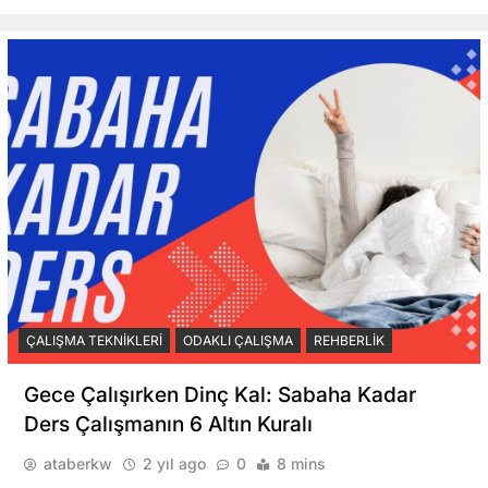
ÇALIŞMA TEKNIKLERI
ODAKLI ÇALIŞMA
REHBERLIK
Gece Çalışırken Dinç Kal: Sabaha Kadar
Ders Çalışmanın 6 Altın Kuralı
ataberkw
2 yıl ago
0
8 mins