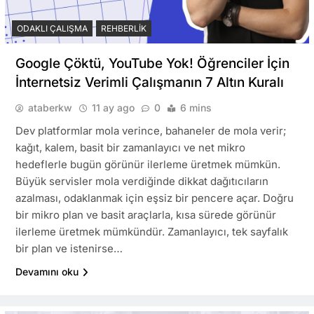
ODAKLI ÇALIŞMA
REHBERLIK
Google Çöktü, YouTube Yok! Öğrenciler İçin
İnternetsiz Verimli Çalışmanın 7 Altın Kuralı
ataberkw
11 ay ago
0
6 mins
Dev platformlar mola verince, bahaneler de mola verir;
kağıt, kalem, basit bir zamanlayıcı ve net mikro
hedeflerle bugün görünür ilerleme üretmek mümkün.
Büyük servisler mola verdiğinde dikkat dağıtıcıların
azalması, odaklanmak için eşsiz bir pencere açar. Doğru
bir mikro plan ve basit araçlarla, kısa sürede görünür
ilerleme üretmek mümkündür. Zamanlayıcı, tek sayfalık
bir plan ve istenirse…
Devamını oku