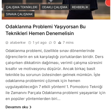
ÇALIŞMA TEKNIKLERI
ODAKLI ÇALIŞMA
REHBERLIK
SINAVA ÇALIŞMAK
Odaklanma Problemi Yaşıyorsan Bu
Teknikleri Hemen Denemelisin
ataberkw
1 yıl ago
0
7 mins
Odaklanma problemi, özellikle sınav dönemlerinde
öğrencilerin en sık karşılaştığı zorluklardan biridir. Ders
çalışırken dikkatinin dağılması, verimli çalışma süresini
kısaltır ve motivasyonu düşürür. Ancak birkaç basit
teknikle bu sorunun üstesinden gelmek mümkün. İşte
odaklanma problemini çözmek için hemen
uygulayabileceğin 7 etkili yöntem! 1. Pomodoro Tekniği
ile Zamanını Parçala Odaklanma problemi yaşayanlar için
en popüler yöntemlerden biri…
Devamını oku