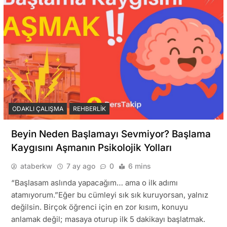
ODAKLI ÇALIŞMA
REHBERLIK
Beyin Neden Başlamayı Sevmiyor? Başlama
Kaygısını Aşmanın Psikolojik Yolları
ataberkw
7 ay ago
0
6 mins
“Başlasam aslında yapacağım… ama o ilk adımı
atamıyorum.”Eğer bu cümleyi sık sık kuruyorsan, yalnız
değilsin. Birçok öğrenci için en zor kısım, konuyu
anlamak değil; masaya oturup ilk 5 dakikayı başlatmak.