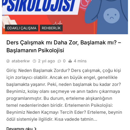
ODAKLI ÇALIŞMA
REHBERLIK
Ders Çalışmak mı Daha Zor, Başlamak mı? –
Başlamanın Psikolojisi
ataberkw
2 yıl ago
0
4 mins
Giriş: Neden Başlamak Zordur? Ders çalışmak, çoğu kişi
için zorlayıcı olabilir. Ancak en büyük engel, genellikle
başlamakta yaşanır. Peki, neden başlamak bu kadar zor?
Beynimiz, kolay olanı seçmeye ve anın tadını çıkarmaya
programlanmıştır. Bu durum, erteleme alışkanlığının
temel nedenlerinden biridir. Ertelemenin Psikolojisi:
Beynimiz Neden Kaçmayı Tercih Eder? Erteleme, beynin
ödül sistemiyle ilgilidir. Kısa vadede tatmin…
Devamını oku