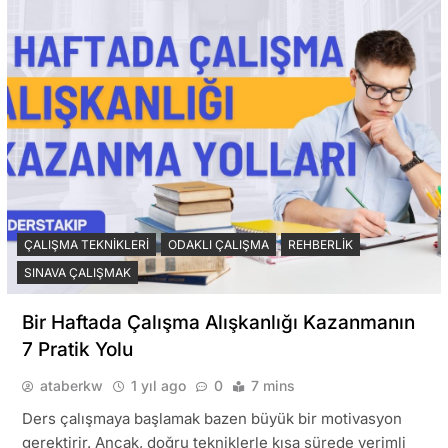
ÇALIŞMA TEKNIKLERI
ODAKLI ÇALIŞMA
REHBERLIK
SINAVA ÇALIŞMAK
Bir Haftada Çalışma Alışkanlığı Kazanmanın
7 Pratik Yolu
ataberkw
1 yıl ago
0
7 mins
Ders çalışmaya başlamak bazen büyük bir motivasyon
gerektirir. Ancak, doğru tekniklerle kısa sürede verimli