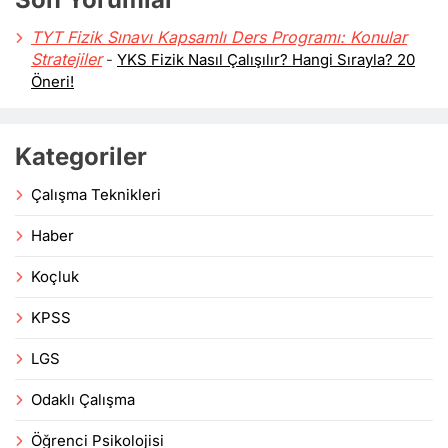
TYT Fizik Sınavı Kapsamlı Ders Programı: Konular
Stratejiler
-
YKS Fizik Nasıl Çalışılır? Hangi Sırayla? 20
Öneri!
Kategoriler
Çalışma Teknikleri
Haber
Koçluk
KPSS
LGS
Odaklı Çalışma
Öğrenci Psikolojisi