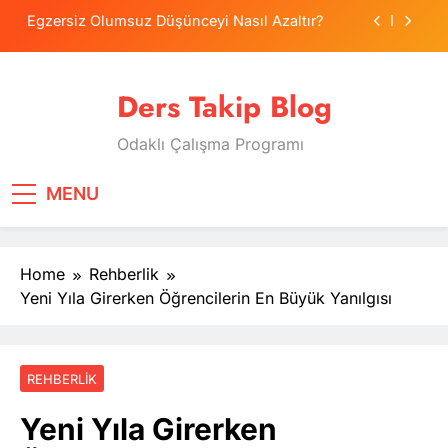
Skip
Egzersiz Olumsuz Düşünceyi Nasıl Azaltır?
to
content
Psikolojide Sistematik Duyarsızlaştırma
Terapisi
Ders Takip Blog
Tercih Stresinde Veliler Çocuğa Nasıl Destek
Olur?
Odaklı Çalışma Programı
Tekrarlama Zorlantısı: Neden Geçmişi
Tekrarlıyoruz?
Egzersiz Olumsuz Düşünceyi Nasıl Azaltır?
MENU
Psikolojide Sistematik Duyarsızlaştırma
Terapisi
Home
Rehberlik
Tercih Stresinde Veliler Çocuğa Nasıl Destek
Olur?
Yeni Yıla Girerken Öğrencilerin En Büyük Yanılgısı
REHBERLIK
Yeni Yıla Girerken