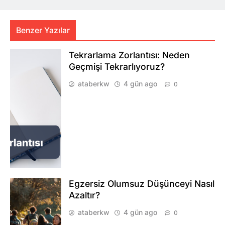
Benzer Yazılar
Tekrarlama Zorlantısı: Neden
Geçmişi Tekrarlıyoruz?
ataberkw
4 gün ago
0
Egzersiz Olumsuz Düşünceyi Nasıl
Azaltır?
ataberkw
4 gün ago
0