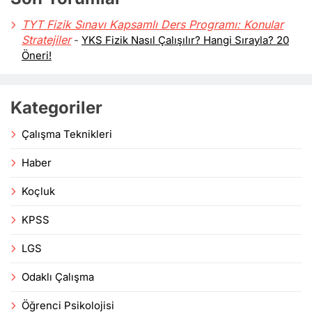
TYT Fizik Sınavı Kapsamlı Ders Programı: Konular
Stratejiler
-
YKS Fizik Nasıl Çalışılır? Hangi Sırayla? 20
Öneri!
Kategoriler
Çalışma Teknikleri
Haber
Koçluk
KPSS
LGS
Odaklı Çalışma
Öğrenci Psikolojisi