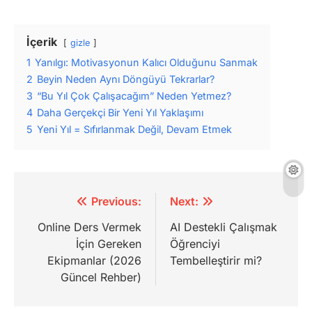
İçerik
gizle
1
Yanılgı: Motivasyonun Kalıcı Olduğunu Sanmak
2
Beyin Neden Aynı Döngüyü Tekrarlar?
3
“Bu Yıl Çok Çalışacağım” Neden Yetmez?
4
Daha Gerçekçi Bir Yeni Yıl Yaklaşımı
5
Yeni Yıl = Sıfırlanmak Değil, Devam Etmek
Yazı
Previous:
Next:
gezinmesi
Online Ders Vermek
AI Destekli Çalışmak
İçin Gereken
Öğrenciyi
Ekipmanlar (2026
Tembelleştirir mi?
Güncel Rehber)