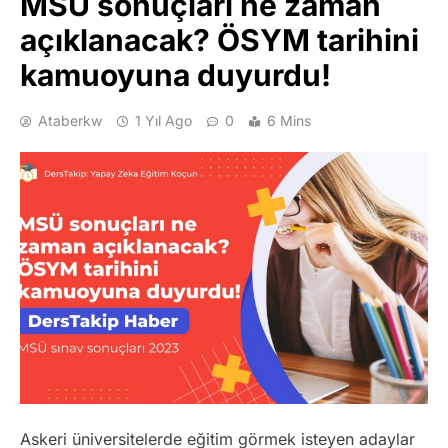
MSÜ sonuçları ne zaman
açıklanacak? ÖSYM tarihini
kamuoyuna duyurdu!
Ataberkw
1 Yıl Ago
0
6 Mins
Askeri üniversitelerde eğitim görmek isteyen adaylar