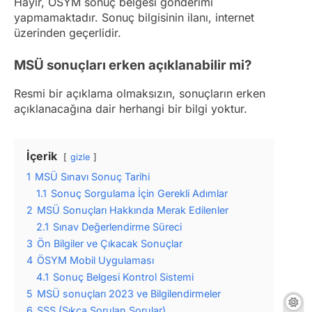
Hayır, ÖSYM sonuç belgesi gönderimi
yapmamaktadır. Sonuç bilgisinin ilanı, internet
üzerinden geçerlidir.
MSÜ sonuçları erken açıklanabilir mi?
Resmi bir açıklama olmaksızın, sonuçların erken
açıklanacağına dair herhangi bir bilgi yoktur.
İçerik
gizle
1
MSÜ Sınavı Sonuç Tarihi
1.1
Sonuç Sorgulama İçin Gerekli Adımlar
2
MSÜ Sonuçları Hakkında Merak Edilenler
2.1
Sınav Değerlendirme Süreci
3
Ön Bilgiler ve Çıkacak Sonuçlar
4
ÖSYM Mobil Uygulaması
4.1
Sonuç Belgesi Kontrol Sistemi
5
MSÜ sonuçları 2023 ve Bilgilendirmeler
6
SSS (Sıkça Sorulan Sorular)