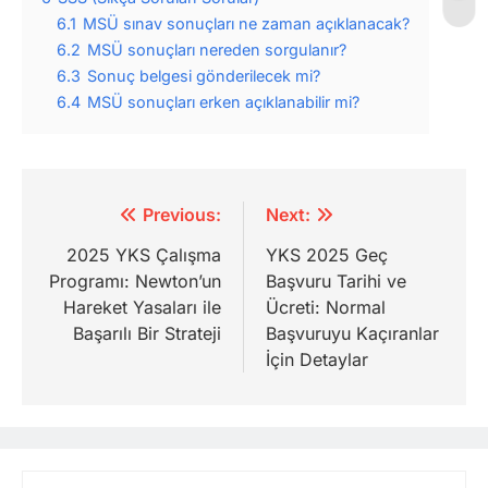
6.1
MSÜ sınav sonuçları ne zaman açıklanacak?
6.2
MSÜ sonuçları nereden sorgulanır?
6.3
Sonuç belgesi gönderilecek mi?
6.4
MSÜ sonuçları erken açıklanabilir mi?
Yazı
Previous:
Next:
gezinmesi
2025 YKS Çalışma
YKS 2025 Geç
Programı: Newton’un
Başvuru Tarihi ve
Hareket Yasaları ile
Ücreti: Normal
Başarılı Bir Strateji
Başvuruyu Kaçıranlar
İçin Detaylar