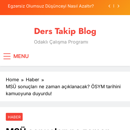
Skip
Egzersiz Olumsuz Düşünceyi Nasıl Azaltır?
to
content
Psikolojide Sistematik Duyarsızlaştırma
Terapisi
Ders Takip Blog
Tercih Stresinde Veliler Çocuğa Nasıl Destek
Olur?
Odaklı Çalışma Programı
Tekrarlama Zorlantısı: Neden Geçmişi
Tekrarlıyoruz?
Egzersiz Olumsuz Düşünceyi Nasıl Azaltır?
MENU
Psikolojide Sistematik Duyarsızlaştırma
Terapisi
Home
Haber
Tercih Stresinde Veliler Çocuğa Nasıl Destek
Olur?
MSÜ sonuçları ne zaman açıklanacak? ÖSYM tarihini
kamuoyuna duyurdu!
HABER