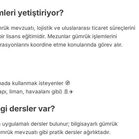
eri yetiştiriyor?
rük mevzuatı, lojistik ve uluslararası ticaret süreçlerini
ir lisans eğitimidir. Mezunlar gümrük işlemlerini
asyonlarını koordine etme konularında görev alır.
hada kullanmak isteyenler 🧭
pı, liman, havaalanı gibi) 🚢✈️
gi dersler var?
m uygulamalı dersler bulunur; bilgisayarlı gümrük
gümrük mevzuatı gibi pratik dersler ağırlıktadır.