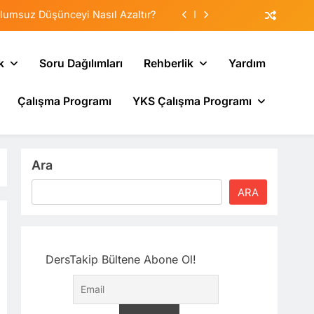
lumsuz Düşünceyi Nasıl Azaltır?
tematik Duyarsızlaştırma Terapisi
k
Soru Dağılımları
Rehberlik
Yardım
Veliler Çocuğa Nasıl Destek Olur?
Çalışma Programı
YKS Çalışma Programı
sı: Neden Geçmişi Tekrarlıyoruz?
lumsuz Düşünceyi Nasıl Azaltır?
tematik Duyarsızlaştırma Terapisi
Ara
Veliler Çocuğa Nasıl Destek Olur?
ARA
DersTakip Bültene Abone Ol!