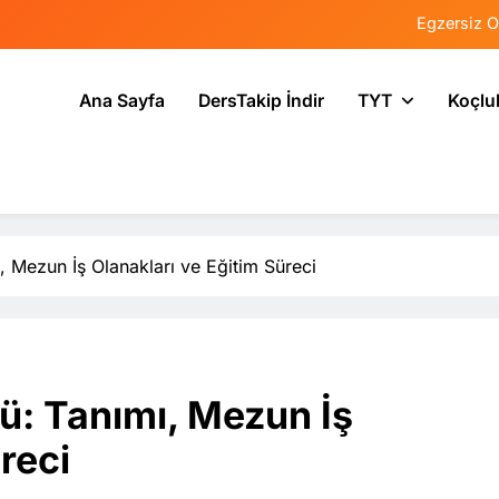
Egzersiz O
Psikolojide Sis
Ana Sayfa
DersTakip İndir
TYT
Koçlu
Tercih Stresinde 
Tekrarlama Zorlantı
Egzersiz O
Psikolojide Sis
 Mezun İş Olanakları ve Eğitim Süreci
Tercih Stresinde 
: Tanımı, Mezun İş
reci