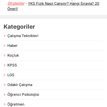
Stratejiler
-
YKS Fizik Nasıl Çalışılır? Hangi Sırayla? 20
Öneri!
Kategoriler
Çalışma Teknikleri
Haber
Koçluk
KPSS
LGS
Odaklı Çalışma
Öğrenci Psikolojisi
Öğretmen