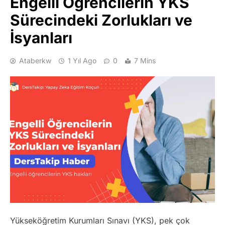
Engelli Öğrencilerin YKS
Sürecindeki Zorlukları ve
İsyanları
Ataberkw
1 Yıl Ago
0
7 Mins
Yükseköğretim Kurumları Sınavı (YKS), pek çok