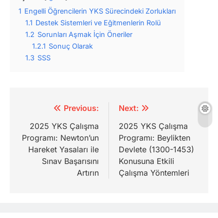
1
Engelli Öğrencilerin YKS Sürecindeki Zorlukları
1.1
Destek Sistemleri ve Eğitmenlerin Rolü
1.2
Sorunları Aşmak İçin Öneriler
1.2.1
Sonuç Olarak
1.3
SSS
Yazı
Previous:
Next:
gezinmesi
2025 YKS Çalışma
2025 YKS Çalışma
Programı: Newton’un
Programı: Beylikten
Hareket Yasaları ile
Devlete (1300-1453)
Sınav Başarısını
Konusuna Etkili
Artırın
Çalışma Yöntemleri