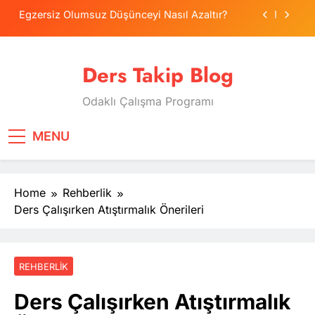
Skip
Psikolojide Sistematik Duyarsızlaştırma
to
Terapisi
content
Tercih Stresinde Veliler Çocuğa Nasıl Destek
Olur?
Ders Takip Blog
Tekrarlama Zorlantısı: Neden Geçmişi
Tekrarlıyoruz?
Odaklı Çalışma Programı
Egzersiz Olumsuz Düşünceyi Nasıl Azaltır?
Psikolojide Sistematik Duyarsızlaştırma
MENU
Terapisi
Tercih Stresinde Veliler Çocuğa Nasıl Destek
Olur?
Home
Rehberlik
Ders Çalışırken Atıştırmalık Önerileri
REHBERLIK
Ders Çalışırken Atıştırmalık