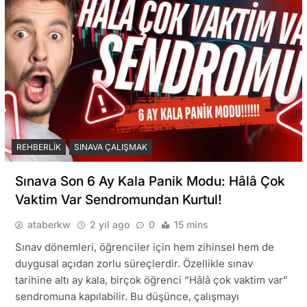
REHBERLIK
SINAVA ÇALIŞMAK
Sınava Son 6 Ay Kala Panik Modu: Hâlâ Çok
Vaktim Var Sendromundan Kurtul!
ataberkw
2 yıl ago
0
15 mins
Sınav dönemleri, öğrenciler için hem zihinsel hem de
duygusal açıdan zorlu süreçlerdir. Özellikle sınav
tarihine altı ay kala, birçok öğrenci “Hâlâ çok vaktim var”
sendromuna kapılabilir. Bu düşünce, çalışmayı