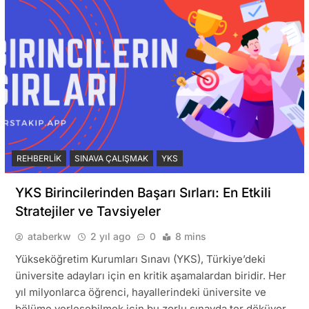
REHBERLIK
SINAVA ÇALIŞMAK
YKS
YKS Birincilerinden Başarı Sırları: En Etkili
Stratejiler ve Tavsiyeler
ataberkw
2 yıl ago
0
8 mins
Yükseköğretim Kurumları Sınavı (YKS), Türkiye’deki
üniversite adayları için en kritik aşamalardan biridir. Her
yıl milyonlarca öğrenci, hayallerindeki üniversite ve
bölüme yerleşebilmek için bu zorlu sınavda ter döküyor.