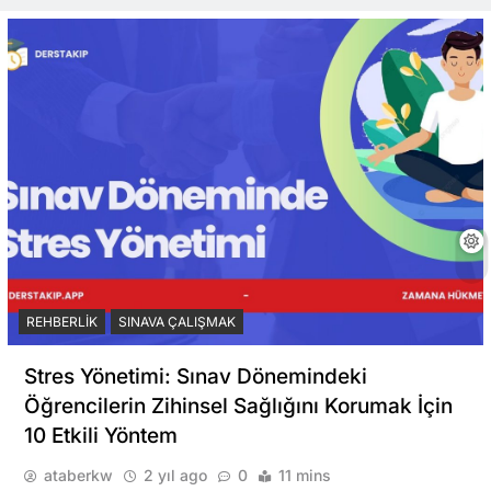
REHBERLIK
SINAVA ÇALIŞMAK
Stres Yönetimi: Sınav Dönemindeki
Öğrencilerin Zihinsel Sağlığını Korumak İçin
10 Etkili Yöntem
ataberkw
2 yıl ago
0
11 mins