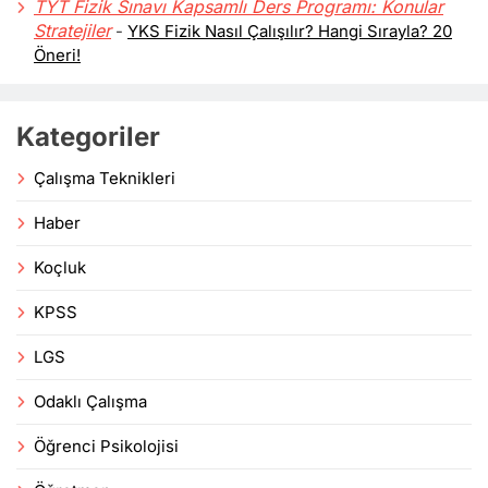
TYT Fizik Sınavı Kapsamlı Ders Programı: Konular
Stratejiler
-
YKS Fizik Nasıl Çalışılır? Hangi Sırayla? 20
Öneri!
Kategoriler
Çalışma Teknikleri
Haber
Koçluk
KPSS
LGS
Odaklı Çalışma
Öğrenci Psikolojisi