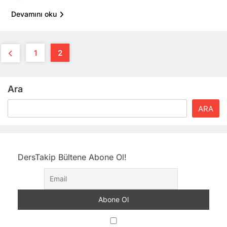
Devamını oku
1
2
Ara
ARA
DersTakip Bültene Abone Ol!