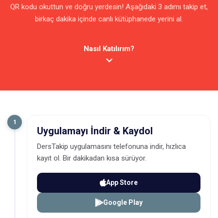
QR kodu okuttun ve doğru yerdesin! Aşağıdaki 3 adımı takip et,
birkaç dakika içinde canlı kütüphanede yerini al.
Nasıl Katılırım?
1
Uygulamayı İndir & Kaydol
DersTakip uygulamasını telefonuna indir, hızlıca
kayıt ol. Bir dakikadan kısa sürüyor.
App Store
Google Play