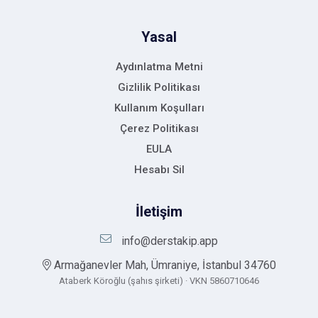
Yasal
Aydınlatma Metni
Gizlilik Politikası
Kullanım Koşulları
Çerez Politikası
EULA
Hesabı Sil
İletişim
info@derstakip.app
Armağanevler Mah, Ümraniye, İstanbul 34760
Ataberk Köroğlu (şahıs şirketi) · VKN 5860710646