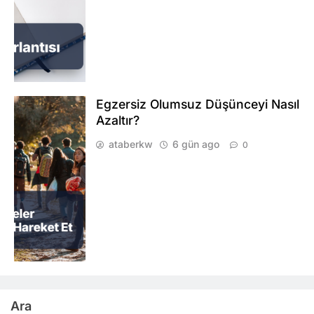
Egzersiz Olumsuz Düşünceyi Nasıl
Azaltır?
ataberkw
6 gün ago
0
Ara