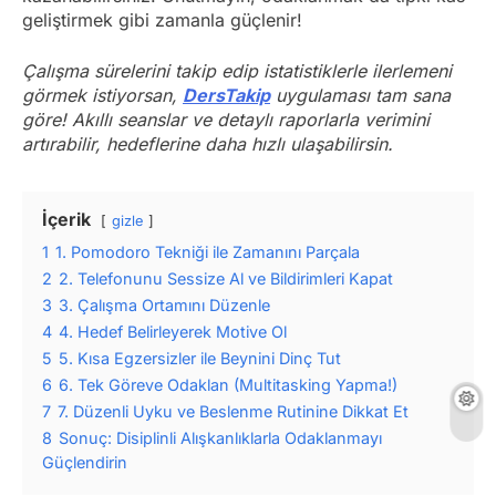
geliştirmek gibi zamanla güçlenir!
Çalışma sürelerini takip edip istatistiklerle ilerlemeni
görmek istiyorsan,
DersTakip
uygulaması tam sana
göre! Akıllı seanslar ve detaylı raporlarla verimini
artırabilir, hedeflerine daha hızlı ulaşabilirsin.
İçerik
gizle
1
1. Pomodoro Tekniği ile Zamanını Parçala
2
2. Telefonunu Sessize Al ve Bildirimleri Kapat
3
3. Çalışma Ortamını Düzenle
4
4. Hedef Belirleyerek Motive Ol
5
5. Kısa Egzersizler ile Beynini Dinç Tut
6
6. Tek Göreve Odaklan (Multitasking Yapma!)
7
7. Düzenli Uyku ve Beslenme Rutinine Dikkat Et
8
Sonuç: Disiplinli Alışkanlıklarla Odaklanmayı
Güçlendirin