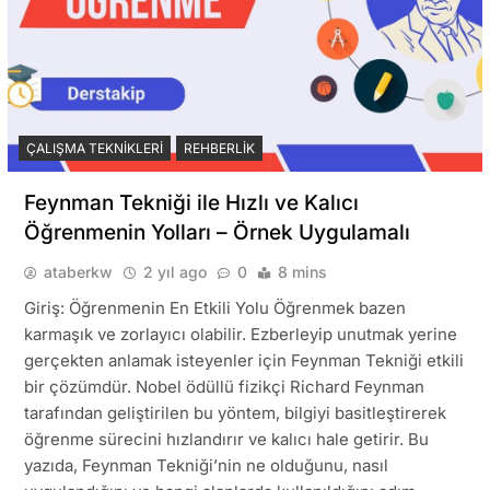
ÇALIŞMA TEKNIKLERI
REHBERLIK
Feynman Tekniği ile Hızlı ve Kalıcı
Öğrenmenin Yolları – Örnek Uygulamalı
ataberkw
2 yıl ago
0
8 mins
Giriş: Öğrenmenin En Etkili Yolu Öğrenmek bazen
karmaşık ve zorlayıcı olabilir. Ezberleyip unutmak yerine
gerçekten anlamak isteyenler için Feynman Tekniği etkili
bir çözümdür. Nobel ödüllü fizikçi Richard Feynman
tarafından geliştirilen bu yöntem, bilgiyi basitleştirerek
öğrenme sürecini hızlandırır ve kalıcı hale getirir. Bu
yazıda, Feynman Tekniği’nin ne olduğunu, nasıl