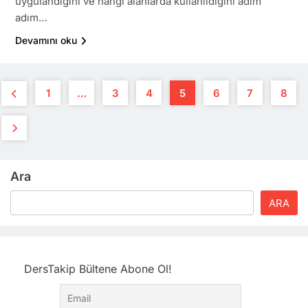
uygulandığını ve hangi alanlarda kullanıldığını adım
adım…
Devamını oku
1
…
3
4
5
6
7
8
Ara
ARA
DersTakip Bültene Abone Ol!