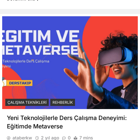
ÇALIŞMA TEKNIKLERI
REHBERLIK
Yeni Teknolojilerle Ders Çalışma Deneyimi:
Eğitimde Metaverse
ataberkw
2 yıl ago
0
7 mins