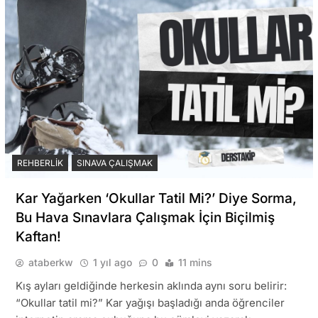
REHBERLIK
SINAVA ÇALIŞMAK
Kar Yağarken ‘Okullar Tatil Mi?’ Diye Sorma,
Bu Hava Sınavlara Çalışmak İçin Biçilmiş
Kaftan!
ataberkw
1 yıl ago
0
11 mins
Kış ayları geldiğinde herkesin aklında aynı soru belirir:
“Okullar tatil mi?” Kar yağışı başladığı anda öğrenciler