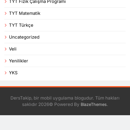
TYT Fizik Çalışma Programı
TYT Matematik
TYT Türkçe
Uncategorized
Veli
Yenilikler
YKS
DersTakip, bir mobil uygulama blogudur. Tüm hakları
saklıdır 2026© Powered By
.
BlazeThemes