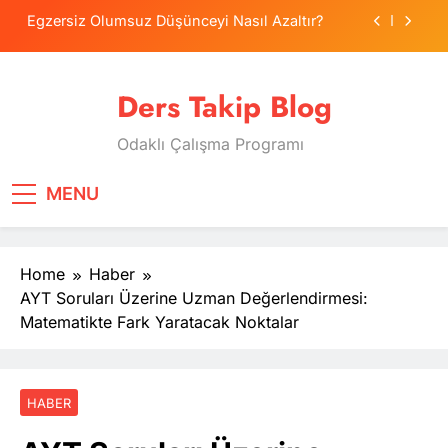
Skip
Egzersiz Olumsuz Düşünceyi Nasıl Azaltır?
to
content
Psikolojide Sistematik Duyarsızlaştırma
Terapisi
Ders Takip Blog
Tercih Stresinde Veliler Çocuğa Nasıl Destek
Olur?
Odaklı Çalışma Programı
Tekrarlama Zorlantısı: Neden Geçmişi
Tekrarlıyoruz?
Egzersiz Olumsuz Düşünceyi Nasıl Azaltır?
MENU
Psikolojide Sistematik Duyarsızlaştırma
Terapisi
Home
Haber
Tercih Stresinde Veliler Çocuğa Nasıl Destek
Olur?
AYT Soruları Üzerine Uzman Değerlendirmesi:
Matematikte Fark Yaratacak Noktalar
HABER