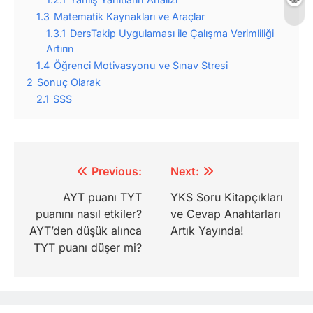
1.3
Matematik Kaynakları ve Araçlar
1.3.1
DersTakip Uygulaması ile Çalışma Verimliliği
Artırın
1.4
Öğrenci Motivasyonu ve Sınav Stresi
2
Sonuç Olarak
2.1
SSS
Yazı
Previous:
Next:
gezinmesi
AYT puanı TYT
YKS Soru Kitapçıkları
puanını nasıl etkiler?
ve Cevap Anahtarları
AYT’den düşük alınca
Artık Yayında!
TYT puanı düşer mi?