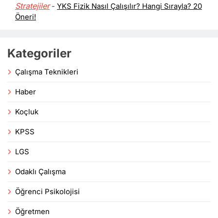
Stratejiler
-
YKS Fizik Nasıl Çalışılır? Hangi Sırayla? 20
Öneri!
Kategoriler
Çalışma Teknikleri
Haber
Koçluk
KPSS
LGS
Odaklı Çalışma
Öğrenci Psikolojisi
Öğretmen