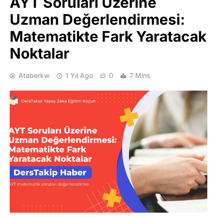
AYT Soruları Üzerine
Uzman Değerlendirmesi:
Matematikte Fark Yaratacak
Noktalar
Ataberkw
1 Yıl Ago
0
7 Mins