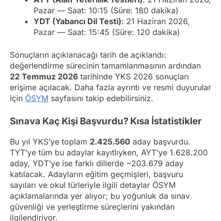
Pazar — Saat: 10:15 (Süre: 180 dakika)
YDT (Yabancı Dil Testi)
: 21 Haziran 2026,
Pazar — Saat: 15:45 (Süre: 120 dakika)
Sonuçların açıklanacağı tarih de açıklandı:
değerlendirme sürecinin tamamlanmasının ardından
22 Temmuz 2026
tarihinde YKS 2026 sonuçları
erişime açılacak. Daha fazla ayrıntı ve resmi duyurular
için
ÖSYM
sayfasını takip edebilirsiniz.
Sınava Kaç Kişi Başvurdu? Kısa İstatistikler
Bu yıl YKS’ye toplam
2.425.560
aday başvurdu.
TYT’ye tüm bu adaylar kayıtlıyken, AYT’ye 1.628.200
aday, YDT’ye ise farklı dillerde ~203.679 aday
katılacak. Adayların eğitim geçmişleri, başvuru
sayıları ve okul türleriyle ilgili detaylar ÖSYM
açıklamalarında yer alıyor; bu yoğunluk da sınav
güvenliği ve yerleştirme süreçlerini yakından
ilgilendiriyor.