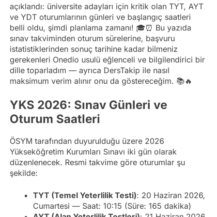
açıklandı: üniversite adayları için kritik olan TYT, AYT
ve YDT oturumlarının günleri ve başlangıç saatleri
belli oldu, şimdi planlama zamanı! 🎓⏰ Bu yazıda
sınav takviminden oturum sürelerine, başvuru
istatistiklerinden sonuç tarihine kadar bilmeniz
gerekenleri Onedio usulü eğlenceli ve bilgilendirici bir
dille toparladım — ayrıca DersTakip ile nasıl
maksimum verim alınır onu da göstereceğim. 📚🔥
YKS 2026: Sınav Günleri ve
Oturum Saatleri
ÖSYM tarafından duyurulduğu üzere 2026
Yükseköğretim Kurumları Sınavı iki gün olarak
düzenlenecek. Resmi takvime göre oturumlar şu
şekilde:
TYT (Temel Yeterlilik Testi)
: 20 Haziran 2026,
Cumartesi — Saat: 10:15 (Süre: 165 dakika)
AYT (Alan Yeterlilik Testleri)
: 21 Haziran 2026,