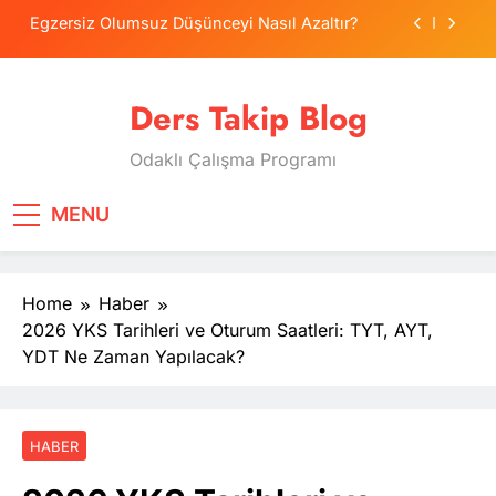
Skip
Egzersiz Olumsuz Düşünceyi Nasıl Azaltır?
to
content
Psikolojide Sistematik Duyarsızlaştırma
Terapisi
Ders Takip Blog
Tercih Stresinde Veliler Çocuğa Nasıl Destek
Olur?
Odaklı Çalışma Programı
Tekrarlama Zorlantısı: Neden Geçmişi
Tekrarlıyoruz?
Egzersiz Olumsuz Düşünceyi Nasıl Azaltır?
MENU
Psikolojide Sistematik Duyarsızlaştırma
Terapisi
Home
Haber
Tercih Stresinde Veliler Çocuğa Nasıl Destek
Olur?
2026 YKS Tarihleri ve Oturum Saatleri: TYT, AYT,
YDT Ne Zaman Yapılacak?
HABER