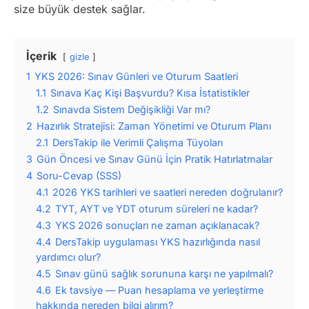
size büyük destek sağlar.
İçerik
gizle
1
YKS 2026: Sınav Günleri ve Oturum Saatleri
1.1
Sınava Kaç Kişi Başvurdu? Kısa İstatistikler
1.2
Sınavda Sistem Değişikliği Var mı?
2
Hazırlık Stratejisi: Zaman Yönetimi ve Oturum Planı
2.1
DersTakip ile Verimli Çalışma Tüyoları
3
Gün Öncesi ve Sınav Günü İçin Pratik Hatırlatmalar
4
Soru-Cevap (SSS)
4.1
2026 YKS tarihleri ve saatleri nereden doğrulanır?
4.2
TYT, AYT ve YDT oturum süreleri ne kadar?
4.3
YKS 2026 sonuçları ne zaman açıklanacak?
4.4
DersTakip uygulaması YKS hazırlığında nasıl
yardımcı olur?
4.5
Sınav günü sağlık sorununa karşı ne yapılmalı?
4.6
Ek tavsiye — Puan hesaplama ve yerleştirme
hakkında nereden bilgi alırım?