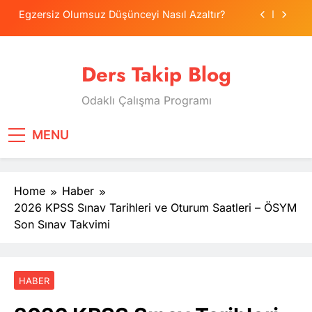
Skip
Egzersiz Olumsuz Düşünceyi Nasıl Azaltır?
to
content
Psikolojide Sistematik Duyarsızlaştırma
Terapisi
Ders Takip Blog
Tercih Stresinde Veliler Çocuğa Nasıl Destek
Olur?
Odaklı Çalışma Programı
Tekrarlama Zorlantısı: Neden Geçmişi
Tekrarlıyoruz?
Egzersiz Olumsuz Düşünceyi Nasıl Azaltır?
MENU
Psikolojide Sistematik Duyarsızlaştırma
Terapisi
Home
Haber
Tercih Stresinde Veliler Çocuğa Nasıl Destek
Olur?
2026 KPSS Sınav Tarihleri ve Oturum Saatleri – ÖSYM
Son Sınav Takvimi
HABER