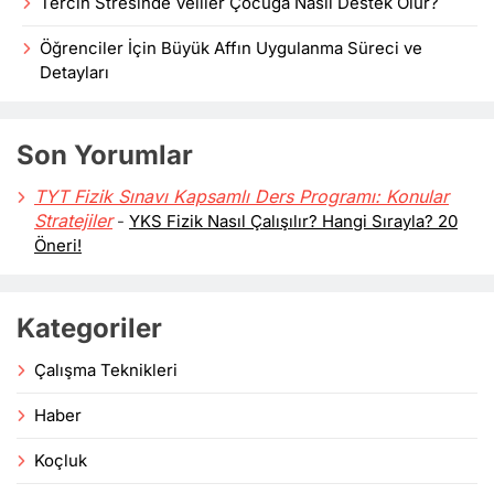
Tercih Stresinde Veliler Çocuğa Nasıl Destek Olur?
Öğrenciler İçin Büyük Affın Uygulanma Süreci ve
Detayları
Son Yorumlar
TYT Fizik Sınavı Kapsamlı Ders Programı: Konular
Stratejiler
-
YKS Fizik Nasıl Çalışılır? Hangi Sırayla? 20
Öneri!
Kategoriler
Çalışma Teknikleri
Haber
Koçluk