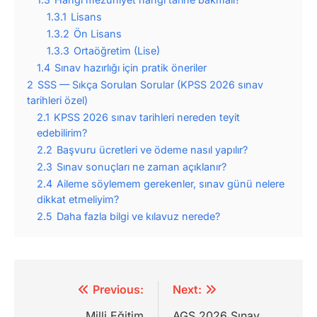
1.3.1
Lisans
1.3.2
Ön Lisans
1.3.3
Ortaöğretim (Lise)
1.4
Sınav hazırlığı için pratik öneriler
2
SSS — Sıkça Sorulan Sorular (KPSS 2026 sınav
tarihleri özel)
2.1
KPSS 2026 sınav tarihleri nereden teyit
edebilirim?
2.2
Başvuru ücretleri ve ödeme nasıl yapılır?
2.3
Sınav sonuçları ne zaman açıklanır?
2.4
Aileme söylemem gerekenler, sınav günü nelere
dikkat etmeliyim?
2.5
Daha fazla bilgi ve kılavuz nerede?
Yazı
Previous:
Next:
Milli Eğitim
AGS 2026 Sınav