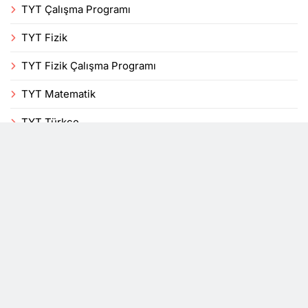
TYT Çalışma Programı
TYT Fizik
TYT Fizik Çalışma Programı
TYT Matematik
TYT Türkçe
Uncategorized
Veli
Yenilikler
YKS
DersTakip, bir mobil uygulama blogudur. Tüm hakları