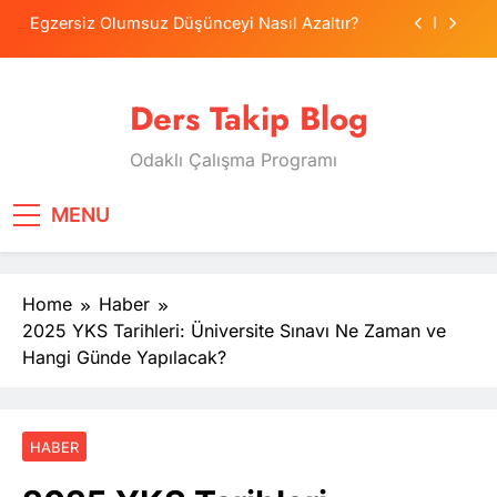
Skip
Egzersiz Olumsuz Düşünceyi Nasıl Azaltır?
to
content
Psikolojide Sistematik Duyarsızlaştırma
Terapisi
Ders Takip Blog
Tercih Stresinde Veliler Çocuğa Nasıl Destek
Olur?
Odaklı Çalışma Programı
Tekrarlama Zorlantısı: Neden Geçmişi
Tekrarlıyoruz?
Egzersiz Olumsuz Düşünceyi Nasıl Azaltır?
MENU
Psikolojide Sistematik Duyarsızlaştırma
Terapisi
Home
Haber
Tercih Stresinde Veliler Çocuğa Nasıl Destek
Olur?
2025 YKS Tarihleri: Üniversite Sınavı Ne Zaman ve
Hangi Günde Yapılacak?
HABER