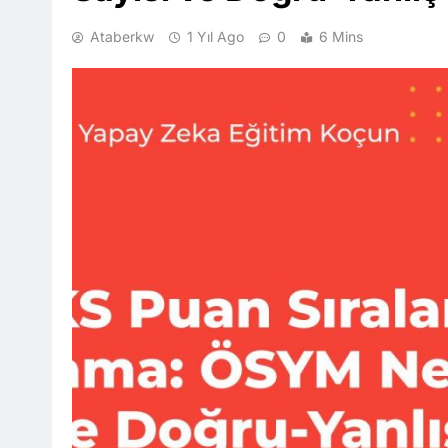
Ataberkw
1 Yıl Ago
0
6 Mins