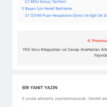
2.1
MSÜ Sonuç Tarihleri
3
Başarı İçin Hedef Belirleme
3.1
ÖSYM Puan Hesaplama Süreci ile İlgili Sık S
Yazı
Previou
gezinmesi
YKS Soru Kitapçıkları ve Cevap Anahtarları Art
Yayınd
BIR YANIT YAZIN
E-posta adresiniz yayınlanmayacak.
Gerekli al