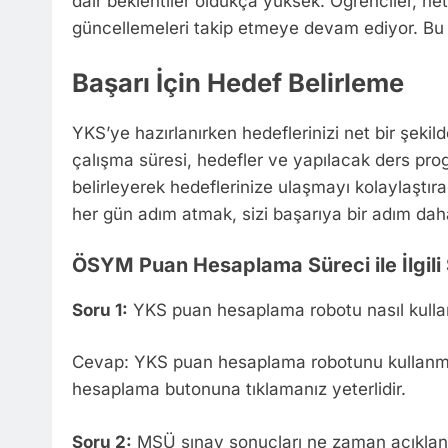
dair beklentiler oldukça yüksek. Öğrenciler, n
güncellemeleri takip etmeye devam ediyor. Bu bi
Başarı İçin Hedef Belirleme
YKS’ye hazırlanırken hedeflerinizi net bir şekil
çalışma süresi, hedefler ve yapılacak ders prog
belirleyerek hedeflerinize ulaşmayı kolaylaştıra
her gün adım atmak, sizi başarıya bir adım daha
ÖSYM Puan Hesaplama Süreci ile İlgili 
Soru 1:
YKS puan hesaplama robotu nasıl kullan
Cevap: YKS puan hesaplama robotunu kullanmak
hesaplama butonuna tıklamanız yeterlidir.
Soru 2:
MSÜ sınav sonuçları ne zaman açıkla