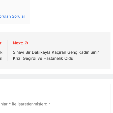
orulan Sorular
s:
Next:
ık
Sınavı Bir Dakikayla Kaçıran Genç Kadın Sinir
a!
Krizi Geçirdi ve Hastanelik Oldu
anlar
*
ile işaretlenmişlerdir