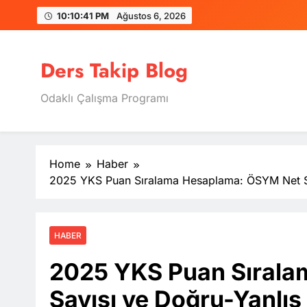
Skip
10:10:42 PM
Ağustos 6, 2026
to
content
Ders Takip Blog
Odaklı Çalışma Programı
Home
Haber
2025 YKS Puan Sıralama Hesaplama: ÖSYM Net Say
HABER
2025 YKS Puan Sıral
Sayısı ve Doğru-Yanlış