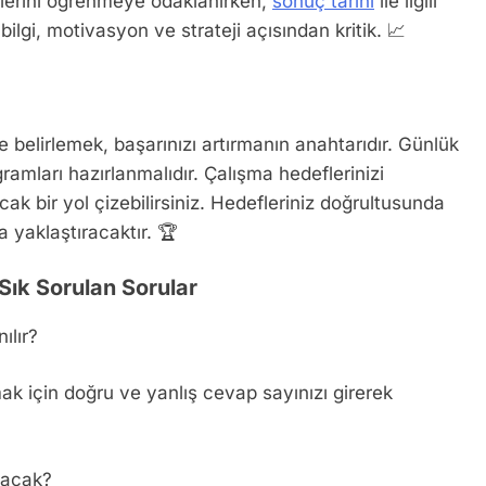
etlerini öğrenmeye odaklanırken,
sonuç tarihi
ile ilgili
lgi, motivasyon ve strateji açısından kritik. 📈
de belirlemek, başarınızı artırmanın anahtarıdır. Günlük
ramları hazırlanmalıdır. Çalışma hedeflerinizi
cak bir yol çizebilirsiniz. Hedefleriniz doğrultusunda
 yaklaştıracaktır. 🏆
Sık Sorulan Sorular
ılır?
 için doğru ve yanlış cevap sayınızı girerek
nacak?