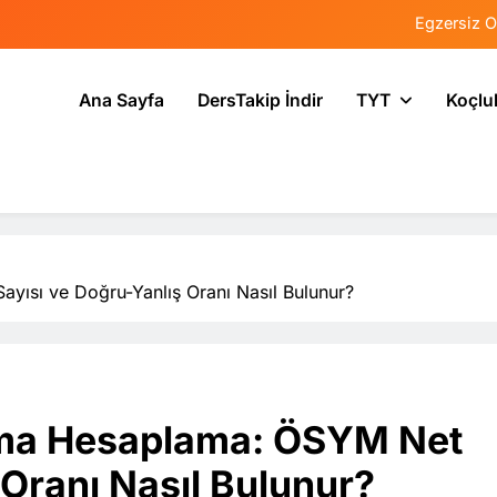
Egzersiz O
Psikolojide Sis
Ana Sayfa
DersTakip İndir
TYT
Koçlu
Tercih Stresinde 
Tekrarlama Zorlantı
Egzersiz O
Psikolojide Sis
ısı ve Doğru-Yanlış Oranı Nasıl Bulunur?
Tercih Stresinde 
ama Hesaplama: ÖSYM Net
 Oranı Nasıl Bulunur?