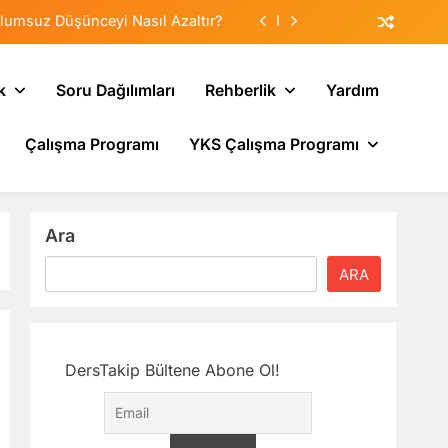
lumsuz Düşünceyi Nasıl Azaltır?
tematik Duyarsızlaştırma Terapisi
k
Soru Dağılımları
Rehberlik
Yardım
Veliler Çocuğa Nasıl Destek Olur?
Çalışma Programı
YKS Çalışma Programı
sı: Neden Geçmişi Tekrarlıyoruz?
lumsuz Düşünceyi Nasıl Azaltır?
tematik Duyarsızlaştırma Terapisi
Ara
Veliler Çocuğa Nasıl Destek Olur?
ARA
DersTakip Bültene Abone Ol!