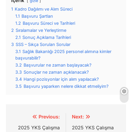
İçerik
gizle
1
Kadro Dağılımı ve Alım Süreci
1.1
Başvuru Şartları
1.2
Başvuru Süreci ve Tarihleri
2
Sıralamalar ve Yerleştirme
2.1
Sonuç Açıklama Tarihleri
3
SSS – Sıkça Sorulan Sorular
3.1
Sağlık Bakanlığı 2025 personel alımına kimler
başvurabilir?
3.2
Başvurular ne zaman başlayacak?
3.3
Sonuçlar ne zaman açıklanacak?
3.4
Hangi pozisyonlar için alım yapılacak?
3.5
Başvuru yaparken nelere dikkat etmeliyim?
Yazı
Previous:
Next:
gezinmesi
2025 YKS Çalışma
2025 YKS Çalışma