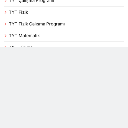
TYT Çalışma Programı
TYT Fizik
TYT Fizik Çalışma Programı
TYT Matematik
TYT Türkçe
Uncategorized
Veli
Yenilikler
YKS
DersTakip, bir mobil uygulama blogudur. Tüm hakları
saklıdır 2026© Powered By
.
BlazeThemes