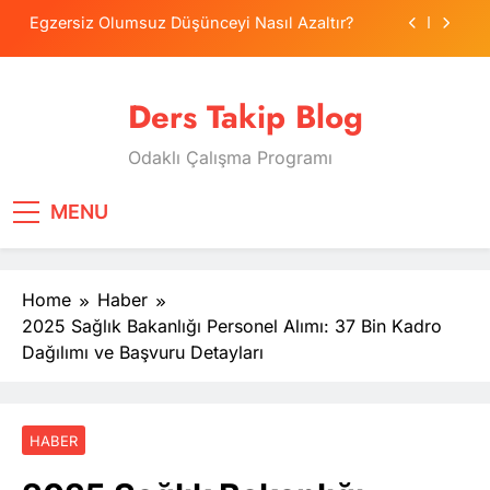
Skip
Egzersiz Olumsuz Düşünceyi Nasıl Azaltır?
to
content
Psikolojide Sistematik Duyarsızlaştırma
Terapisi
Ders Takip Blog
Tercih Stresinde Veliler Çocuğa Nasıl Destek
Olur?
Odaklı Çalışma Programı
Tekrarlama Zorlantısı: Neden Geçmişi
Tekrarlıyoruz?
Egzersiz Olumsuz Düşünceyi Nasıl Azaltır?
MENU
Psikolojide Sistematik Duyarsızlaştırma
Terapisi
Home
Haber
Tercih Stresinde Veliler Çocuğa Nasıl Destek
Olur?
2025 Sağlık Bakanlığı Personel Alımı: 37 Bin Kadro
Dağılımı ve Başvuru Detayları
HABER