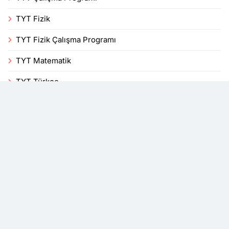
TYT Fizik
TYT Fizik Çalışma Programı
TYT Matematik
TYT Türkçe
Uncategorized
Veli
Yenilikler
YKS
DersTakip, bir mobil uygulama blogudur. Tüm hakları
saklıdır 2026© Powered By
.
BlazeThemes