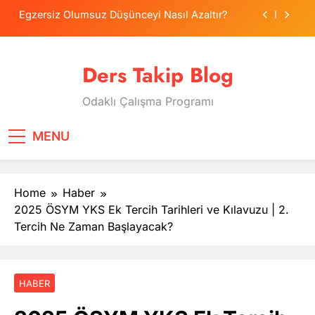
Skip
Egzersiz Olumsuz Düşünceyi Nasıl Azaltır?
to
content
Psikolojide Sistematik Duyarsızlaştırma
Terapisi
Ders Takip Blog
Tercih Stresinde Veliler Çocuğa Nasıl Destek
Olur?
Odaklı Çalışma Programı
Tekrarlama Zorlantısı: Neden Geçmişi
Tekrarlıyoruz?
Egzersiz Olumsuz Düşünceyi Nasıl Azaltır?
MENU
Psikolojide Sistematik Duyarsızlaştırma
Terapisi
Home
Haber
Tercih Stresinde Veliler Çocuğa Nasıl Destek
Olur?
2025 ÖSYM YKS Ek Tercih Tarihleri ve Kılavuzu | 2.
Tercih Ne Zaman Başlayacak?
HABER