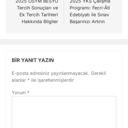
gezinmesi
2025 ÖSYM BESYO
2025 YKS Çalışma
Tercih Sonuçları ve
Programı: Fecri-Âti
Ek Tercih Tarihleri
Edebiyatı ile Sınav
Hakkında Bilgiler
Başarınızı Artırın
BIR YANIT YAZIN
E-posta adresiniz yayınlanmayacak.
Gerekli
alanlar
*
ile işaretlenmişlerdir
Yorum
*