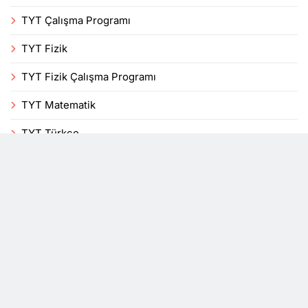
TYT Çalışma Programı
TYT Fizik
TYT Fizik Çalışma Programı
TYT Matematik
TYT Türkçe
Uncategorized
Veli
Yenilikler
YKS
DersTakip, bir mobil uygulama blogudur. Tüm hakları