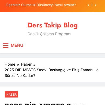
Skip
Egzersiz Olumsuz Düşünceyi Nasıl Azaltır?
to
content
Psikolojide Sistematik Duyarsızlaştırma
Terapisi
Ders Takip Blog
Tercih Stresinde Veliler Çocuğa Nasıl Destek
Olur?
Odaklı Çalışma Programı
Tekrarlama Zorlantısı: Neden Geçmişi
Tekrarlıyoruz?
Egzersiz Olumsuz Düşünceyi Nasıl Azaltır?
MENU
Psikolojide Sistematik Duyarsızlaştırma
Terapisi
Home
Haber
Tercih Stresinde Veliler Çocuğa Nasıl Destek
Olur?
2025 DİB-MBSTS Sınavı Başlangıç ve Bitiş Zamanı ile
Süresi Ne Kadar?
HABER