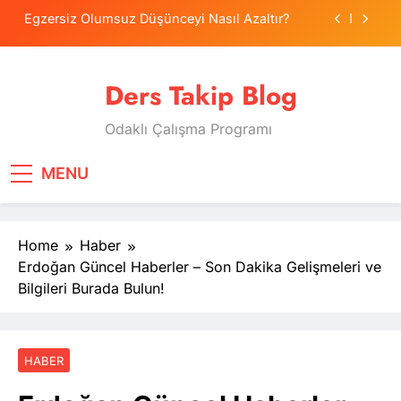
Skip
Egzersiz Olumsuz Düşünceyi Nasıl Azaltır?
to
content
Psikolojide Sistematik Duyarsızlaştırma
Terapisi
Ders Takip Blog
Tercih Stresinde Veliler Çocuğa Nasıl Destek
Olur?
Odaklı Çalışma Programı
Tekrarlama Zorlantısı: Neden Geçmişi
Tekrarlıyoruz?
Egzersiz Olumsuz Düşünceyi Nasıl Azaltır?
MENU
Psikolojide Sistematik Duyarsızlaştırma
Terapisi
Home
Haber
Tercih Stresinde Veliler Çocuğa Nasıl Destek
Olur?
Erdoğan Güncel Haberler – Son Dakika Gelişmeleri ve
Bilgileri Burada Bulun!
HABER