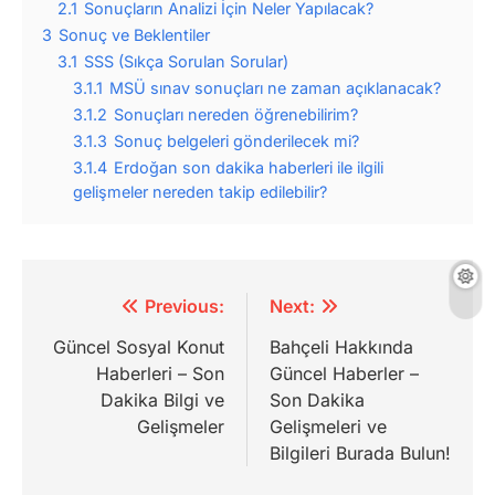
2.1
Sonuçların Analizi İçin Neler Yapılacak?
3
Sonuç ve Beklentiler
3.1
SSS (Sıkça Sorulan Sorular)
3.1.1
MSÜ sınav sonuçları ne zaman açıklanacak?
3.1.2
Sonuçları nereden öğrenebilirim?
3.1.3
Sonuç belgeleri gönderilecek mi?
3.1.4
Erdoğan son dakika haberleri ile ilgili
gelişmeler nereden takip edilebilir?
Yazı
Previous:
Next:
gezinmesi
Güncel Sosyal Konut
Bahçeli Hakkında
Haberleri – Son
Güncel Haberler –
Dakika Bilgi ve
Son Dakika
Gelişmeler
Gelişmeleri ve
Bilgileri Burada Bulun!