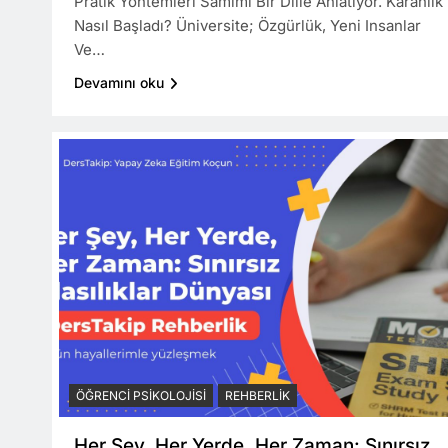
Pratik Yöntemleri Samimi Bir Dille Anlatıyor. Karanlık
Nasıl Başladı? Üniversite; Özgürlük, Yeni Insanlar
Ve…
Devamını oku
ÖĞRENCI PSIKOLOJISI
REHBERLIK
Her Şey, Her Yerde, Her Zaman: Sınırsız