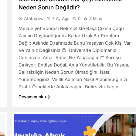
Neden Sorun Değildir?
Ataberkw
7 Ay Ago
0
8 Mins
Mezuniyet Sonrası Belirsizlikle Başa Çıkma Çoğu
Zaman Düşündüğünüz Kadar Uzak Bir Problem
Değil; Aslında Etrafınızda Bunu Yaşayan Çok Kişi Var
Ve Yalnız Değilsiniz 😊. Üniversite Diplomanız
Cebinizde, Ama “şimdi Ne Yapacağım?” Sorusu
Çınlıyor; Endişe Doğal, Ama Yönetilebilir. Bu Yazıda,
Belirsizliğin Neden Sorun Olmadığını, Nasıl
Yöneteceğinizi Ve Ilk Adımları Nasıl Atabileceğinizi
Pratik Örneklerle Anlatacağım. Belirsizlik Niçin…
Devamını oku