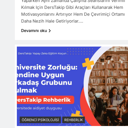
Yaparken Aynı Zamanda Çalışma Seanslarını Verimli
Kılmak Için DersTakip Gibi Araçları Kullanarak Hem
Motivasyonlarını Artırıyor Hem De Çevrimiçi Ortamı
Daha Nezih Hale Getiriyorlar….
Devamını oku
ÖĞRENCI PSIKOLOJISI
REHBERLIK