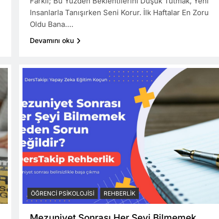
Farklı; Bu Yüzden Beklentilerini Düşük Tutmak, Yeni
Insanlarla Tanışırken Seni Korur. İlk Haftalar En Zoru
Oldu Bana….
Devamını oku
ÖĞRENCI PSIKOLOJISI
REHBERLIK
Mezuniyet Sonrası Her Şeyi Bilmemek