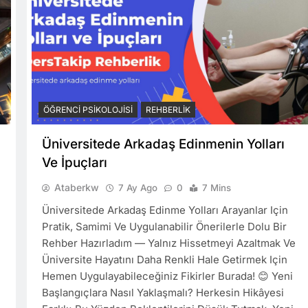
ÖĞRENCI PSIKOLOJISI
REHBERLIK
Üniversitede Arkadaş Edinmenin Yolları
Ve İpuçları
Ataberkw
7 Ay Ago
0
7 Mins
Üniversitede Arkadaş Edinme Yolları Arayanlar Için
Pratik, Samimi Ve Uygulanabilir Önerilerle Dolu Bir
Rehber Hazırladım — Yalnız Hissetmeyi Azaltmak Ve
Üniversite Hayatını Daha Renkli Hale Getirmek Için
Hemen Uygulayabileceğiniz Fikirler Burada! 😊 Yeni
Başlangıçlara Nasıl Yaklaşmalı? Herkesin Hikâyesi