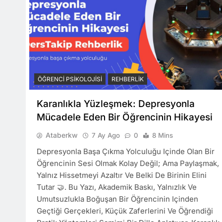
ÖĞRENCI PSIKOLOJISI
REHBERLIK
Karanlıkla Yüzleşmek: Depresyonla
Mücadele Eden Bir Öğrencinin Hikayesi
Ataberkw
7 Ay Ago
0
8 Mins
Depresyonla Başa Çıkma Yolculuğu Içinde Olan Bir
Öğrencinin Sesi Olmak Kolay Değil; Ama Paylaşmak,
Yalnız Hissetmeyi Azaltır Ve Belki De Birinin Elini
Tutar 🤝. Bu Yazı, Akademik Baskı, Yalnızlık Ve
Umutsuzlukla Boğuşan Bir Öğrencinin Içinden
Geçtiği Gerçekleri, Küçük Zaferlerini Ve Öğrendiği