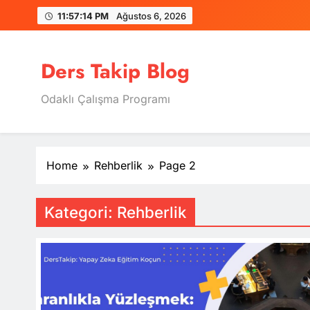
Skip
11:57:15 PM
Ağustos 6, 2026
to
content
Ders Takip Blog
Odaklı Çalışma Programı
Home
Rehberlik
Page 2
Kategori:
Rehberlik