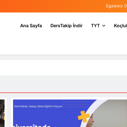
Egzersiz O
Psikolojide Sis
Ana Sayfa
DersTakip İndir
TYT
Koçlu
Tercih Stresinde 
Tekrarlama Zorlantı
Egzersiz O
Psikolojide Sis
Tercih Stresinde 