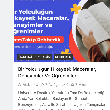
ÖĞRENCI PSIKOLOJISI
REHBERLIK
Bir Yolculuğun Hikayesi: Maceralar,
Deneyimler Ve Öğrenimler
Ataberkw
7 Ay Ago
0
7 Mins
Üniversite Dostluk Yolculuğu Tam Da Beklemediğin
Anda Yan Koltuktan Başlayan Bir Sohbete
Benzeyebilir; Azra Ile Sarah’nın Uçakta Tanışmaları