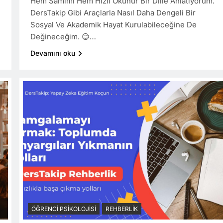
Hem Samimi Hem Hızlı Okunur Bir Dille Anlatıyorum.
DersTakip Gibi Araçlarla Nasıl Daha Dengeli Bir
Sosyal Ve Akademik Hayat Kurulabileceğine De
Değineceğim. 😊…
Devamını oku
ÖĞRENCI PSIKOLOJISI
REHBERLIK