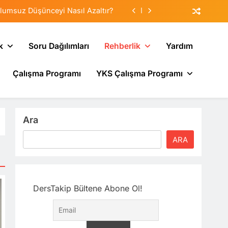
lumsuz Düşünceyi Nasıl Azaltır?
tematik Duyarsızlaştırma Terapisi
k
Soru Dağılımları
Rehberlik
Yardım
Veliler Çocuğa Nasıl Destek Olur?
Çalışma Programı
YKS Çalışma Programı
sı: Neden Geçmişi Tekrarlıyoruz?
lumsuz Düşünceyi Nasıl Azaltır?
tematik Duyarsızlaştırma Terapisi
Ara
Veliler Çocuğa Nasıl Destek Olur?
ARA
DersTakip Bültene Abone Ol!