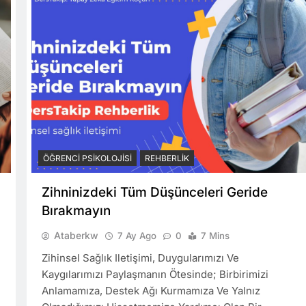
ÖĞRENCI PSIKOLOJISI
REHBERLIK
Zihninizdeki Tüm Düşünceleri Geride
Bırakmayın
Ataberkw
7 Ay Ago
0
7 Mins
Zihinsel Sağlık Iletişimi, Duygularımızı Ve
Kaygılarımızı Paylaşmanın Ötesinde; Birbirimizi
Anlamamıza, Destek Ağı Kurmamıza Ve Yalnız