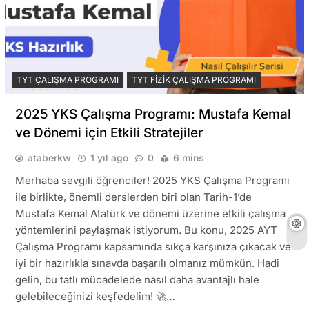
TYT ÇALIŞMA PROGRAMI
TYT FIZIK ÇALIŞMA PROGRAMI
2025 YKS Çalışma Programı: Mustafa Kemal
ve Dönemi için Etkili Stratejiler
ataberkw
1 yıl ago
0
6 mins
Merhaba sevgili öğrenciler! 2025 YKS Çalışma Programı
ile birlikte, önemli derslerden biri olan Tarih-1’de
Mustafa Kemal Atatürk ve dönemi üzerine etkili çalışma
yöntemlerini paylaşmak istiyorum. Bu konu, 2025 AYT
Çalışma Programı kapsamında sıkça karşınıza çıkacak ve
iyi bir hazırlıkla sınavda başarılı olmanız mümkün. Hadi
gelin, bu tatlı mücadelede nasıl daha avantajlı hale
gelebileceğinizi keşfedelim! 🚀…