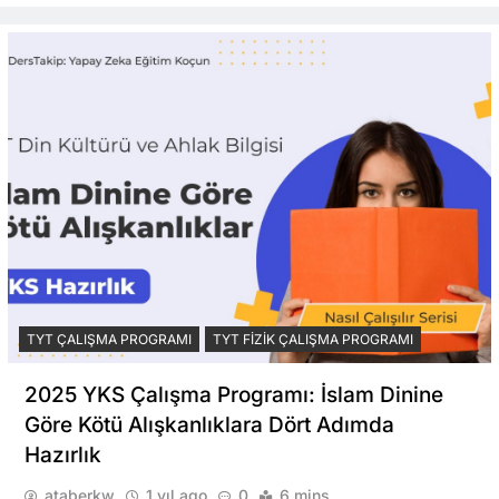
TYT ÇALIŞMA PROGRAMI
TYT FIZIK ÇALIŞMA PROGRAMI
2025 YKS Çalışma Programı: İslam Dinine
Göre Kötü Alışkanlıklara Dört Adımda
Hazırlık
ataberkw
1 yıl ago
0
6 mins