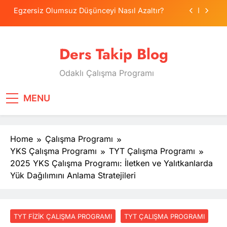
Skip
Egzersiz Olumsuz Düşünceyi Nasıl Azaltır?
to
content
Psikolojide Sistematik Duyarsızlaştırma
Terapisi
Ders Takip Blog
Tercih Stresinde Veliler Çocuğa Nasıl Destek
Olur?
Odaklı Çalışma Programı
Tekrarlama Zorlantısı: Neden Geçmişi
Tekrarlıyoruz?
Egzersiz Olumsuz Düşünceyi Nasıl Azaltır?
MENU
Psikolojide Sistematik Duyarsızlaştırma
Terapisi
Home
Çalışma Programı
Tercih Stresinde Veliler Çocuğa Nasıl Destek
Olur?
YKS Çalışma Programı
TYT Çalışma Programı
2025 YKS Çalışma Programı: İletken ve Yalıtkanlarda
Yük Dağılımını Anlama Stratejileri
TYT FIZIK ÇALIŞMA PROGRAMI
TYT ÇALIŞMA PROGRAMI