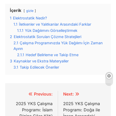
İçerik
gizle
1
Elektrostatik Nedir?
1.1
İletkenler ve Yalıtkanlar Arasındaki Farklar
1.1.1
Yük Dağılımını Görselleştirmek
2
Elektrostatik Soruları Çözme Stratejileri
2.1
Çalışma Programınızda Yük Dağılımı İçin Zaman
Ayırın
2.1.1
Hedef Belirleme ve Takip Etme
3
Kaynaklar ve Ekstra Materyaller
3.1
Takip Edilecek Öneriler
Yazı
Previous:
Next:
gezinmesi
2025 YKS Çalışma
2025 YKS Çalışma
Programı: İslam
Programı: Doğa ile