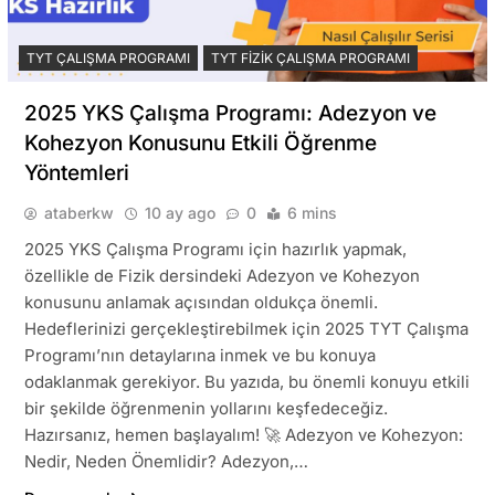
TYT ÇALIŞMA PROGRAMI
TYT FIZIK ÇALIŞMA PROGRAMI
2025 YKS Çalışma Programı: Adezyon ve
Kohezyon Konusunu Etkili Öğrenme
Yöntemleri
ataberkw
10 ay ago
0
6 mins
2025 YKS Çalışma Programı için hazırlık yapmak,
özellikle de Fizik dersindeki Adezyon ve Kohezyon
konusunu anlamak açısından oldukça önemli.
Hedeflerinizi gerçekleştirebilmek için 2025 TYT Çalışma
Programı’nın detaylarına inmek ve bu konuya
odaklanmak gerekiyor. Bu yazıda, bu önemli konuyu etkili
bir şekilde öğrenmenin yollarını keşfedeceğiz.
Hazırsanız, hemen başlayalım! 🚀 Adezyon ve Kohezyon:
Nedir, Neden Önemlidir? Adezyon,…