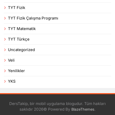
TYT Fizik
TYT Fizik Çalışma Programı
TYT Matematik
TYT Türkçe
Uncategorized
Veli
Yenilikler
YKS
DersTakip, bir mobil uygulama blogudur. Tüm hakları
saklıdır 2026© Powered By
.
BlazeThemes