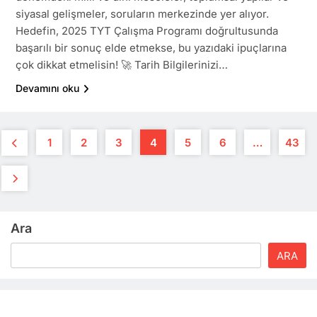
siyasal gelişmeler, soruların merkezinde yer alıyor.
Hedefin, 2025 TYT Çalışma Programı doğrultusunda
başarılı bir sonuç elde etmekse, bu yazıdaki ipuçlarına
çok dikkat etmelisin! 🚀 Tarih Bilgilerinizi…
Devamını oku
1
2
3
4
5
6
…
43
Ara
ARA