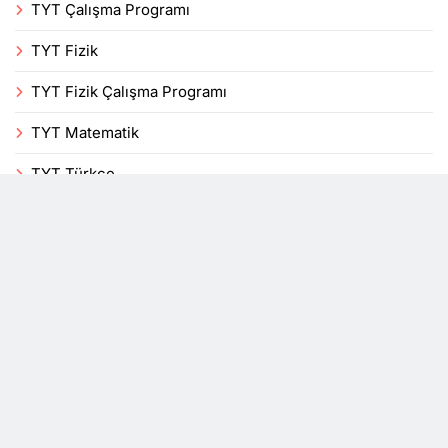
TYT Çalışma Programı
TYT Fizik
TYT Fizik Çalışma Programı
TYT Matematik
TYT Türkçe
Uncategorized
Veli
Yenilikler
YKS
DersTakip, bir mobil uygulama blogudur. Tüm hakları
saklıdır 2026© Powered By
.
BlazeThemes