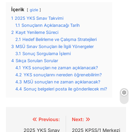
İçerik
gizle
1
2025 YKS Sınav Takvimi
1.1
Sonuçların Açıklanacağı Tarih
2
Kayıt Yenileme Süreci
2.1
Hedef Belirleme ve Çalışma Stratejileri
3
MSÜ Sınav Sonuçları ile İlgili Yönergeler
3.1
Sonuç Sorgulama İşlemi
4
Sıkça Sorulan Sorular
4.1
YKS sonuçları ne zaman açıklanacak?
4.2
YKS sonuçlarını nereden öğrenebilirim?
4.3
MSÜ sonuçları ne zaman açıklanacak?
4.4
Sonuç belgeleri posta ile gönderilecek mi?
Yazı
Previous:
Next:
gezinmesi
2025 YKS Sınav
2025 KPSS/1 Merkezi