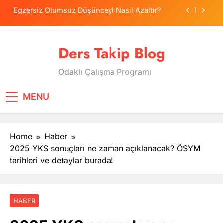
Skip
Egzersiz Olumsuz Düşünceyi Nasıl Azaltır?
to
content
Psikolojide Sistematik Duyarsızlaştırma
Terapisi
Ders Takip Blog
Tercih Stresinde Veliler Çocuğa Nasıl Destek
Olur?
Odaklı Çalışma Programı
Tekrarlama Zorlantısı: Neden Geçmişi
Tekrarlıyoruz?
Egzersiz Olumsuz Düşünceyi Nasıl Azaltır?
MENU
Psikolojide Sistematik Duyarsızlaştırma
Terapisi
Home
Haber
Tercih Stresinde Veliler Çocuğa Nasıl Destek
Olur?
2025 YKS sonuçları ne zaman açıklanacak? ÖSYM
tarihleri ve detaylar burada!
HABER