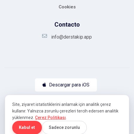
Cookies
Contacto
info@derstakip.app
Descargar para iOS
Descargar para Android
Site, ziyaret istatistiklerini anlamak için analitik çerez
kullanır. Yalnızca zorunlu çerezleri tercih edersen analitik
yüklenmez.
Çerez Politikası
.
Copyright ©
2026
DersTakip.
Kabul et
Sadece zorunlu