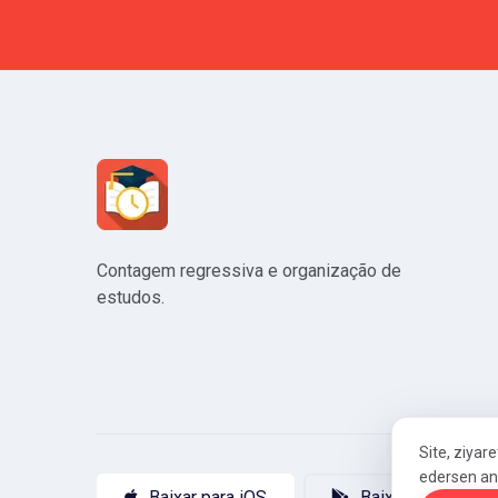
Contagem regressiva e organização de
estudos.
Site, ziyare
edersen an
Baixar para iOS
Baixar para Andro