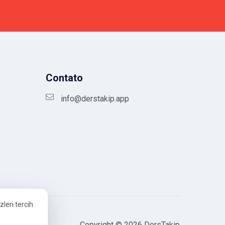
Contato
info@derstakip.app
zleri tercih
Copyright ©
2026
DersTakip.