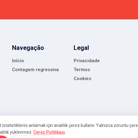
Navegação
Legal
Início
Privacidade
Contagem regressiva
Termos
Cookies
t istatistiklerini anlamak için analitik çerez kullanır. Yalnızca zorunlu çere
alitik yüklenmez.
Çerez Politikası
.
id