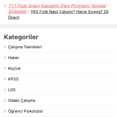
TYT Fizik Sınavı Kapsamlı Ders Programı: Konular
Stratejiler
-
YKS Fizik Nasıl Çalışılır? Hangi Sırayla? 20
Öneri!
Kategoriler
Çalışma Teknikleri
Haber
Koçluk
KPSS
LGS
Odaklı Çalışma
Öğrenci Psikolojisi