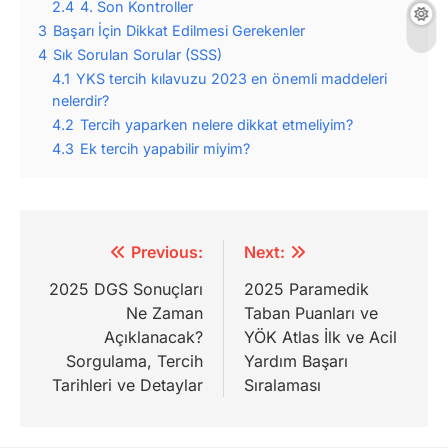
2.4
4. Son Kontroller
3
Başarı İçin Dikkat Edilmesi Gerekenler
4
Sık Sorulan Sorular (SSS)
4.1
YKS tercih kılavuzu 2023 en önemli maddeleri
nelerdir?
4.2
Tercih yaparken nelere dikkat etmeliyim?
4.3
Ek tercih yapabilir miyim?
Yazı
Previous:
Next:
gezinmesi
2025 DGS Sonuçları
2025 Paramedik
Ne Zaman
Taban Puanları ve
Açıklanacak?
YÖK Atlas İlk ve Acil
Sorgulama, Tercih
Yardım Başarı
Tarihleri ve Detaylar
Sıralaması