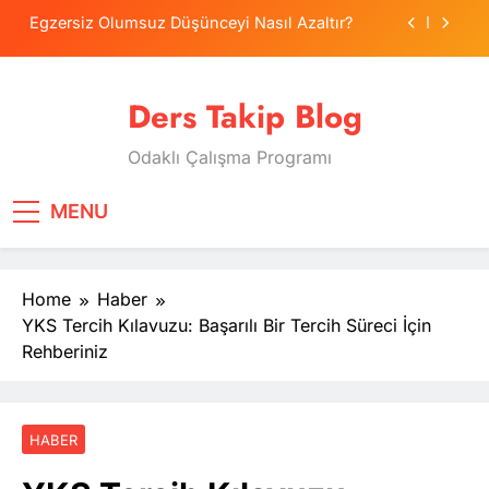
Skip
Egzersiz Olumsuz Düşünceyi Nasıl Azaltır?
to
content
Psikolojide Sistematik Duyarsızlaştırma
Terapisi
Ders Takip Blog
Tercih Stresinde Veliler Çocuğa Nasıl Destek
Olur?
Odaklı Çalışma Programı
Tekrarlama Zorlantısı: Neden Geçmişi
Tekrarlıyoruz?
Egzersiz Olumsuz Düşünceyi Nasıl Azaltır?
MENU
Psikolojide Sistematik Duyarsızlaştırma
Terapisi
Home
Haber
Tercih Stresinde Veliler Çocuğa Nasıl Destek
Olur?
YKS Tercih Kılavuzu: Başarılı Bir Tercih Süreci İçin
Rehberiniz
HABER