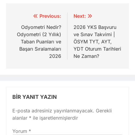
Yazı
Previous:
Next:
gezinmesi
Odyometri Nedir?
2026 YKS Başvuru
Odyometri (2 Yıllık)
ve Sınav Takvimi |
Taban Puanları ve
ÖSYM TYT, AYT,
Başarı Sıralamaları
YDT Oturum Tarihleri
2026
Ne Zaman?
BIR YANIT YAZIN
E-posta adresiniz yayınlanmayacak.
Gerekli
alanlar
*
ile işaretlenmişlerdir
Yorum
*