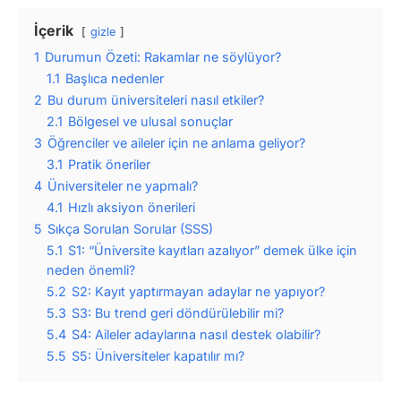
İçerik
gizle
1
Durumun Özeti: Rakamlar ne söylüyor?
1.1
Başlıca nedenler
2
Bu durum üniversiteleri nasıl etkiler?
2.1
Bölgesel ve ulusal sonuçlar
3
Öğrenciler ve aileler için ne anlama geliyor?
3.1
Pratik öneriler
4
Üniversiteler ne yapmalı?
4.1
Hızlı aksiyon önerileri
5
Sıkça Sorulan Sorular (SSS)
5.1
S1: “Üniversite kayıtları azalıyor” demek ülke için
neden önemli?
5.2
S2: Kayıt yaptırmayan adaylar ne yapıyor?
5.3
S3: Bu trend geri döndürülebilir mi?
5.4
S4: Aileler adaylarına nasıl destek olabilir?
5.5
S5: Üniversiteler kapatılır mı?