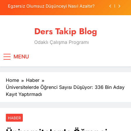
Skip
Egzersiz Olumsuz Düşünceyi Nasıl Azaltır?
to
content
Psikolojide Sistematik Duyarsızlaştırma
Terapisi
Ders Takip Blog
Tercih Stresinde Veliler Çocuğa Nasıl Destek
Olur?
Odaklı Çalışma Programı
Tekrarlama Zorlantısı: Neden Geçmişi
Tekrarlıyoruz?
Egzersiz Olumsuz Düşünceyi Nasıl Azaltır?
MENU
Psikolojide Sistematik Duyarsızlaştırma
Terapisi
Home
Haber
Tercih Stresinde Veliler Çocuğa Nasıl Destek
Olur?
Üniversitelerde Öğrenci Sayısı Düşüyor: 336 Bin Aday
Kayıt Yaptırmadı
HABER