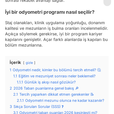
sonrası rekabet avantajı sağlar.
İyi bir odyometri programı nasıl seçilir?
Staj olanakları, klinik uygulama yoğunluğu, donanım
kalitesi ve mezunların iş bulma oranları incelenmelidir.
Açıkça söylemek gerekirse, iyi bir program kariyer
kapılarını genişletir. Açar farklı alanlarda iş kapıları bu
bölüm mezunlarına.
İçerik
gizle
1
Odyometri nedir, kimler bu bölümü tercih etmeli? 🤔
1.1
Eğitim ve mezuniyet sonrası neler beklemeli?
1.1.1
Günlük iş akışı nasıl gözükür?
2
2026 Taban puanlarına genel bakış 🔎
2.1
Tercih yaparken dikkat etmen gerekenler 📝
2.1.1
Odyometri mezunu olunca ne kadar kazanılır?
3
Sıkça Sorulan Sorular (SSS) ❓
3.1
Odyometri taban puanları 2026 kesinleşti mi?