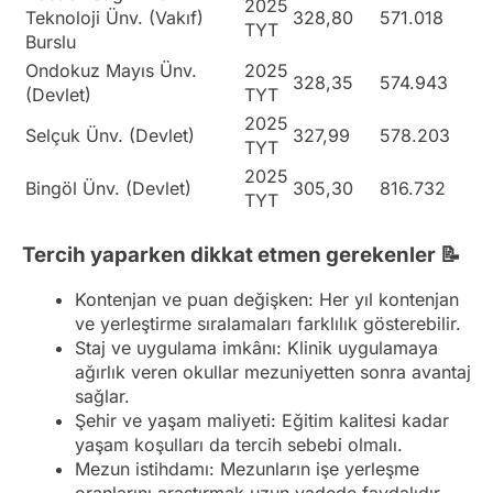
2025
Teknoloji Ünv. (Vakıf)
328,80
571.018
TYT
Burslu
Ondokuz Mayıs Ünv.
2025
328,35
574.943
(Devlet)
TYT
2025
Selçuk Ünv. (Devlet)
327,99
578.203
TYT
2025
Bingöl Ünv. (Devlet)
305,30
816.732
TYT
Tercih yaparken dikkat etmen gerekenler 📝
Kontenjan ve puan değişken: Her yıl kontenjan
ve yerleştirme sıralamaları farklılık gösterebilir.
Staj ve uygulama imkânı: Klinik uygulamaya
ağırlık veren okullar mezuniyetten sonra avantaj
sağlar.
Şehir ve yaşam maliyeti: Eğitim kalitesi kadar
yaşam koşulları da tercih sebebi olmalı.
Mezun istihdamı: Mezunların işe yerleşme