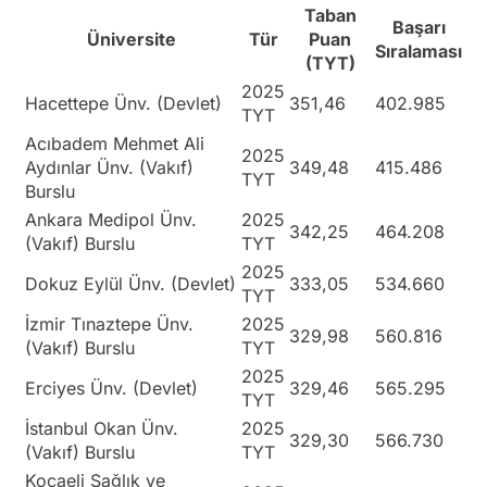
Taban
Başarı
Üniversite
Tür
Puan
Sıralaması
(TYT)
2025
Hacettepe Ünv. (Devlet)
351,46
402.985
TYT
Acıbadem Mehmet Ali
2025
Aydınlar Ünv. (Vakıf)
349,48
415.486
TYT
Burslu
Ankara Medipol Ünv.
2025
342,25
464.208
(Vakıf) Burslu
TYT
2025
Dokuz Eylül Ünv. (Devlet)
333,05
534.660
TYT
İzmir Tınaztepe Ünv.
2025
329,98
560.816
(Vakıf) Burslu
TYT
2025
Erciyes Ünv. (Devlet)
329,46
565.295
TYT
İstanbul Okan Ünv.
2025
329,30
566.730
(Vakıf) Burslu
TYT
Kocaeli Sağlık ve