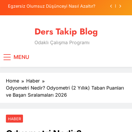
Skip
Egzersiz Olumsuz Düşünceyi Nasıl Azaltır?
to
content
Psikolojide Sistematik Duyarsızlaştırma
Terapisi
Ders Takip Blog
Tercih Stresinde Veliler Çocuğa Nasıl Destek
Olur?
Odaklı Çalışma Programı
Tekrarlama Zorlantısı: Neden Geçmişi
Tekrarlıyoruz?
Egzersiz Olumsuz Düşünceyi Nasıl Azaltır?
MENU
Psikolojide Sistematik Duyarsızlaştırma
Terapisi
Home
Haber
Tercih Stresinde Veliler Çocuğa Nasıl Destek
Olur?
Odyometri Nedir? Odyometri (2 Yıllık) Taban Puanları
ve Başarı Sıralamaları 2026
HABER