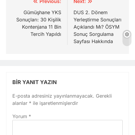
Yazı
Previous:
Next:
gezinmesi
Gümüşhane YKS
DUS 2. Dönem
Sonuçları: 30 Kişilik
Yerleştirme Sonuçları
Kontenjana 11 Bin
Açıklandı Mı? ÖSYM
Tercih Yapıldı
Sonuç Sorgulama
Sayfası Hakkında
BIR YANIT YAZIN
E-posta adresiniz yayınlanmayacak.
Gerekli
alanlar
*
ile işaretlenmişlerdir
Yorum
*