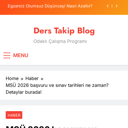
Skip
Egzersiz Olumsuz Düşünceyi Nasıl Azaltır?
to
content
Psikolojide Sistematik Duyarsızlaştırma
Terapisi
Ders Takip Blog
Tercih Stresinde Veliler Çocuğa Nasıl Destek
Olur?
Odaklı Çalışma Programı
Tekrarlama Zorlantısı: Neden Geçmişi
Tekrarlıyoruz?
Egzersiz Olumsuz Düşünceyi Nasıl Azaltır?
MENU
Psikolojide Sistematik Duyarsızlaştırma
Terapisi
Home
Haber
Tercih Stresinde Veliler Çocuğa Nasıl Destek
Olur?
MSÜ 2026 başvuru ve sınav tarihleri ne zaman?
Detaylar burada!
HABER