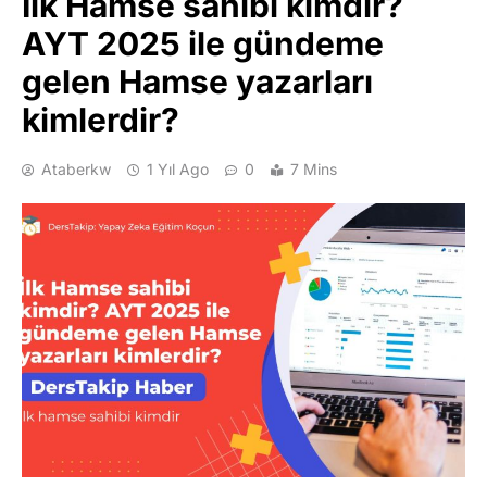
İlk Hamse sahibi kimdir?
AYT 2025 ile gündeme
gelen Hamse yazarları
kimlerdir?
Ataberkw
1 Yıl Ago
0
7 Mins