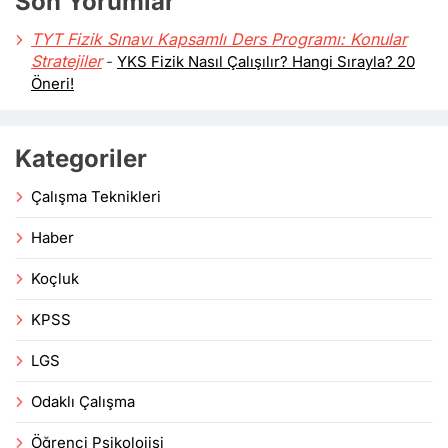
Son Yorumlar
TYT Fizik Sınavı Kapsamlı Ders Programı: Konular
Stratejiler
-
YKS Fizik Nasıl Çalışılır? Hangi Sırayla? 20
Öneri!
Kategoriler
Çalışma Teknikleri
Haber
Koçluk
KPSS
LGS
Odaklı Çalışma
Öğrenci Psikolojisi