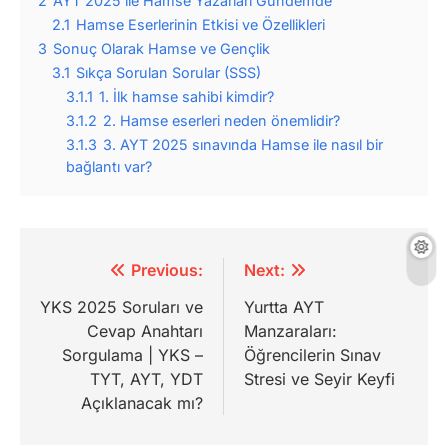
2
AYT 2025 ile Hamse Yazarları Gündemde
2.1
Hamse Eserlerinin Etkisi ve Özellikleri
3
Sonuç Olarak Hamse ve Gençlik
3.1
Sıkça Sorulan Sorular (SSS)
3.1.1
1. İlk hamse sahibi kimdir?
3.1.2
2. Hamse eserleri neden önemlidir?
3.1.3
3. AYT 2025 sınavında Hamse ile nasıl bir
bağlantı var?
Yazı
Previous:
Next:
gezinmesi
YKS 2025 Soruları ve
Yurtta AYT
Cevap Anahtarı
Manzaraları:
Sorgulama | YKS –
Öğrencilerin Sınav
TYT, AYT, YDT
Stresi ve Seyir Keyfi
Açıklanacak mı?