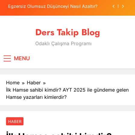
Skip
Egzersiz Olumsuz Düşünceyi Nasıl Azaltır?
to
content
Psikolojide Sistematik Duyarsızlaştırma
Terapisi
Ders Takip Blog
Tercih Stresinde Veliler Çocuğa Nasıl Destek
Olur?
Odaklı Çalışma Programı
Tekrarlama Zorlantısı: Neden Geçmişi
Tekrarlıyoruz?
Egzersiz Olumsuz Düşünceyi Nasıl Azaltır?
MENU
Psikolojide Sistematik Duyarsızlaştırma
Terapisi
Home
Haber
Tercih Stresinde Veliler Çocuğa Nasıl Destek
Olur?
İlk Hamse sahibi kimdir? AYT 2025 ile gündeme gelen
Hamse yazarları kimlerdir?
HABER