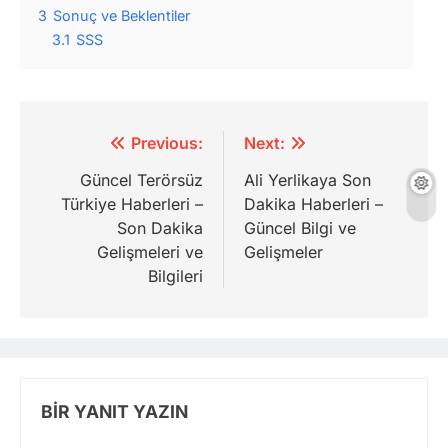
3
Sonuç ve Beklentiler
3.1
SSS
Yazı
Previous:
Next:
gezinmesi
Güncel Terörsüz
Ali Yerlikaya Son
Türkiye Haberleri –
Dakika Haberleri –
Son Dakika
Güncel Bilgi ve
Gelişmeleri ve
Gelişmeler
Bilgileri
BIR YANIT YAZIN