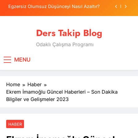
Skip
Egzersiz Olumsuz Düşünceyi Nasıl Azaltır?
to
content
Psikolojide Sistematik Duyarsızlaştırma
Terapisi
Ders Takip Blog
Tercih Stresinde Veliler Çocuğa Nasıl Destek
Olur?
Odaklı Çalışma Programı
Tekrarlama Zorlantısı: Neden Geçmişi
Tekrarlıyoruz?
Egzersiz Olumsuz Düşünceyi Nasıl Azaltır?
MENU
Psikolojide Sistematik Duyarsızlaştırma
Terapisi
Home
Haber
Tercih Stresinde Veliler Çocuğa Nasıl Destek
Olur?
Ekrem İmamoğlu Güncel Haberleri – Son Dakika
Bilgiler ve Gelişmeler 2023
HABER