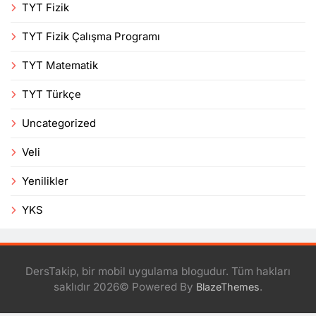
TYT Fizik
TYT Fizik Çalışma Programı
TYT Matematik
TYT Türkçe
Uncategorized
Veli
Yenilikler
YKS
DersTakip, bir mobil uygulama blogudur. Tüm hakları
saklıdır 2026© Powered By
.
BlazeThemes