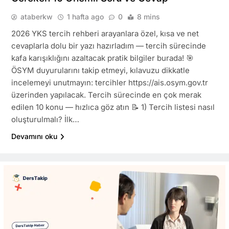
ataberkw
1 hafta ago
0
8 mins
2026 YKS tercih rehberi arayanlara özel, kısa ve net
cevaplarla dolu bir yazı hazırladım — tercih sürecinde
kafa karışıklığını azaltacak pratik bilgiler burada! 🎯
ÖSYM duyurularını takip etmeyi, kılavuzu dikkatle
incelemeyi unutmayın: tercihler https://ais.osym.gov.tr
üzerinden yapılacak. Tercih sürecinde en çok merak
edilen 10 konu — hızlıca göz atın 📝 1) Tercih listesi nasıl
oluşturulmalı? İlk…
Devamını oku