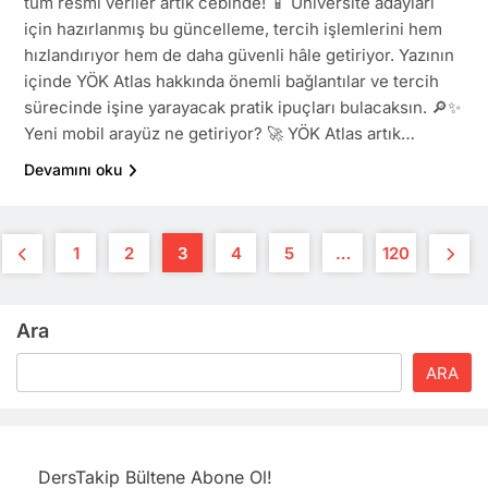
tüm resmi veriler artık cebinde! 📱 Üniversite adayları
için hazırlanmış bu güncelleme, tercih işlemlerini hem
hızlandırıyor hem de daha güvenli hâle getiriyor. Yazının
içinde YÖK Atlas hakkında önemli bağlantılar ve tercih
sürecinde işine yarayacak pratik ipuçları bulacaksın. 🔎✨
Yeni mobil arayüz ne getiriyor? 🚀 YÖK Atlas artık…
Devamını oku
1
2
3
4
5
…
120
Ara
ARA
DersTakip Bültene Abone Ol!