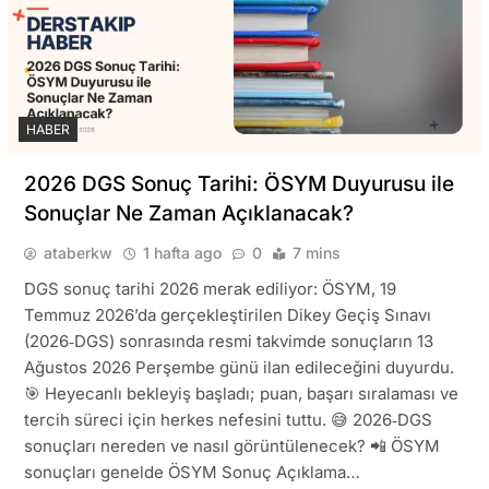
HABER
2026 DGS Sonuç Tarihi: ÖSYM Duyurusu ile
Sonuçlar Ne Zaman Açıklanacak?
ataberkw
1 hafta ago
0
7 mins
DGS sonuç tarihi 2026 merak ediliyor: ÖSYM, 19
Temmuz 2026’da gerçekleştirilen Dikey Geçiş Sınavı
(2026‑DGS) sonrasında resmi takvimde sonuçların 13
Ağustos 2026 Perşembe günü ilan edileceğini duyurdu.
🎯 Heyecanlı bekleyiş başladı; puan, başarı sıralaması ve
tercih süreci için herkes nefesini tuttu. 😅 2026‑DGS
sonuçları nereden ve nasıl görüntülenecek? 📲 ÖSYM
sonuçları genelde ÖSYM Sonuç Açıklama…