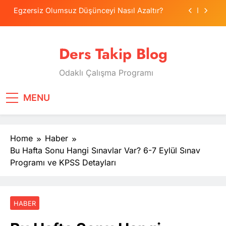
Skip
Egzersiz Olumsuz Düşünceyi Nasıl Azaltır?
to
content
Psikolojide Sistematik Duyarsızlaştırma
Terapisi
Ders Takip Blog
Tercih Stresinde Veliler Çocuğa Nasıl Destek
Olur?
Odaklı Çalışma Programı
Tekrarlama Zorlantısı: Neden Geçmişi
Tekrarlıyoruz?
Egzersiz Olumsuz Düşünceyi Nasıl Azaltır?
MENU
Psikolojide Sistematik Duyarsızlaştırma
Terapisi
Home
Haber
Tercih Stresinde Veliler Çocuğa Nasıl Destek
Olur?
Bu Hafta Sonu Hangi Sınavlar Var? 6-7 Eylül Sınav
Programı ve KPSS Detayları
HABER