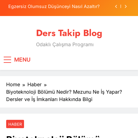
Skip
Egzersiz Olumsuz Düşünceyi Nasıl Azaltır?
to
content
Psikolojide Sistematik Duyarsızlaştırma
Terapisi
Ders Takip Blog
Tercih Stresinde Veliler Çocuğa Nasıl Destek
Olur?
Odaklı Çalışma Programı
Tekrarlama Zorlantısı: Neden Geçmişi
Tekrarlıyoruz?
Egzersiz Olumsuz Düşünceyi Nasıl Azaltır?
MENU
Psikolojide Sistematik Duyarsızlaştırma
Terapisi
Home
Haber
Tercih Stresinde Veliler Çocuğa Nasıl Destek
Olur?
Biyoteknoloji Bölümü Nedir? Mezunu Ne İş Yapar?
Dersler ve İş İmkanları Hakkında Bilgi
HABER