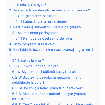
1.1
Kimler için uygun?
2
Dersler ve laboratuvarlar — müfredatta neler var?
2.1
Öne çıkan ders başlıkları
2.1.1
Laboratuvar ve proje deneyimi
3
Mezunların iş imkanları — nerelerde çalışılır?
3.1
Sık rastlanan pozisyonlar
3.1.1
Kamuda ve özel sektörde roller
4
Sınav, program süresi ve dil
5
DersTakip ile hazırlanırken nasıl avantaj sağlarsınız?
📱
5.1
Nasıl kullanmalı?
6
SSS — Sıkça Sorulan Sorular
6.1
S: Biyoteknoloji bölümü kaç yıl sürer?
6.2
S: Biyoteknoloji bölümü mezunları hangi
sektörlerde iş bulur?
6.3
S: Bölüm için hangi puan türü gerekiyor?
6.4
S: Mezun olunca akademik kariyer yapmak
mümkün mü?
6.5
S: DersTakip gibi bir uygulama gerçekten fayda