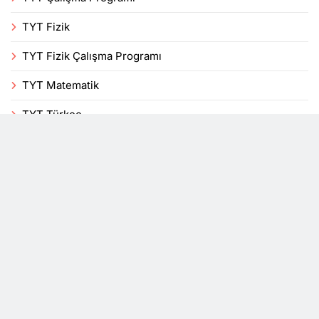
TYT Fizik
TYT Fizik Çalışma Programı
TYT Matematik
TYT Türkçe
Uncategorized
Veli
Yenilikler
YKS
DersTakip, bir mobil uygulama blogudur. Tüm hakları
saklıdır 2026© Powered By
.
BlazeThemes