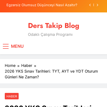
Skip
Egzersiz Olumsuz Düşünceyi Nasıl Azaltır?
to
content
Psikolojide Sistematik Duyarsızlaştırma
Terapisi
Ders Takip Blog
Tercih Stresinde Veliler Çocuğa Nasıl Destek
Olur?
Odaklı Çalışma Programı
Tekrarlama Zorlantısı: Neden Geçmişi
Tekrarlıyoruz?
Egzersiz Olumsuz Düşünceyi Nasıl Azaltır?
MENU
Psikolojide Sistematik Duyarsızlaştırma
Terapisi
Home
Haber
Tercih Stresinde Veliler Çocuğa Nasıl Destek
Olur?
2026 YKS Sınav Tarihleri: TYT, AYT ve YDT Oturum
Günleri Ne Zaman?
HABER