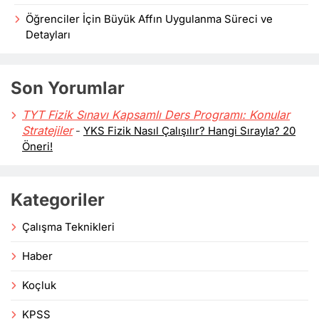
Öğrenciler İçin Büyük Affın Uygulanma Süreci ve
Detayları
Son Yorumlar
TYT Fizik Sınavı Kapsamlı Ders Programı: Konular
Stratejiler
-
YKS Fizik Nasıl Çalışılır? Hangi Sırayla? 20
Öneri!
Kategoriler
Çalışma Teknikleri
Haber
Koçluk
KPSS