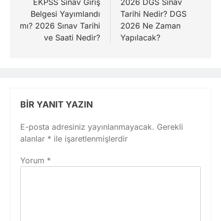
gezinmesi
EKPSS Sınav Giriş
2026 DGS Sınav
Belgesi Yayımlandı
Tarihi Nedir? DGS
mı? 2026 Sınav Tarihi
2026 Ne Zaman
ve Saati Nedir?
Yapılacak?
BIR YANIT YAZIN
E-posta adresiniz yayınlanmayacak.
Gerekli
alanlar
*
ile işaretlenmişlerdir
Yorum
*