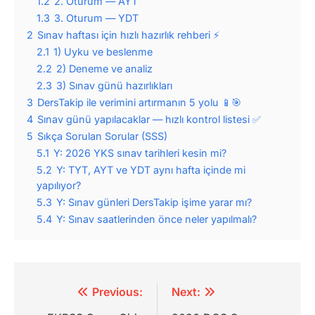
1.2
2. Oturum — AYT
1.3
3. Oturum — YDT
2
Sınav haftası için hızlı hazırlık rehberi ⚡
2.1
1) Uyku ve beslenme
2.2
2) Deneme ve analiz
2.3
3) Sınav günü hazırlıkları
3
DersTakip ile verimini artırmanın 5 yolu 📱🎯
4
Sınav günü yapılacaklar — hızlı kontrol listesi ✅
5
Sıkça Sorulan Sorular (SSS)
5.1
Y: 2026 YKS sınav tarihleri kesin mi?
5.2
Y: TYT, AYT ve YDT aynı hafta içinde mi
yapılıyor?
5.3
Y: Sınav günleri DersTakip işime yarar mı?
5.4
Y: Sınav saatlerinden önce neler yapılmalı?
Yazı
Previous:
Next: