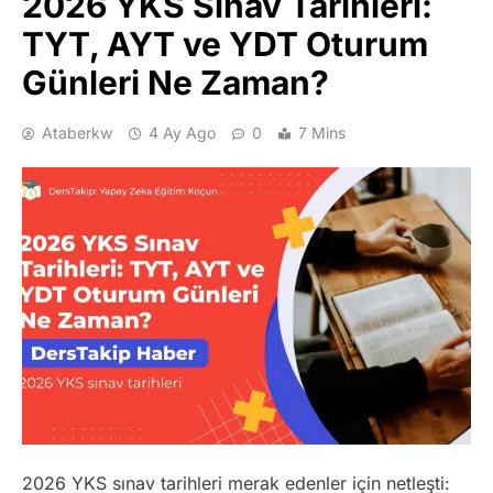
2026 YKS Sınav Tarihleri:
TYT, AYT ve YDT Oturum
Günleri Ne Zaman?
Ataberkw
4 Ay Ago
0
7 Mins
2026 YKS sınav tarihleri merak edenler için netleşti: