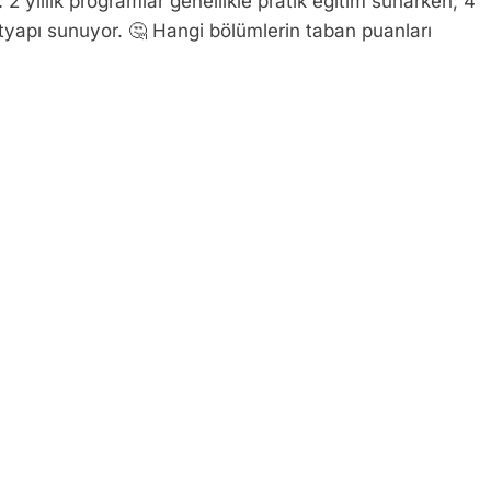
r. 2 yıllık programlar genellikle pratik eğitim sunarken; 4
ltyapı sunuyor. 🤔 Hangi bölümlerin taban puanları