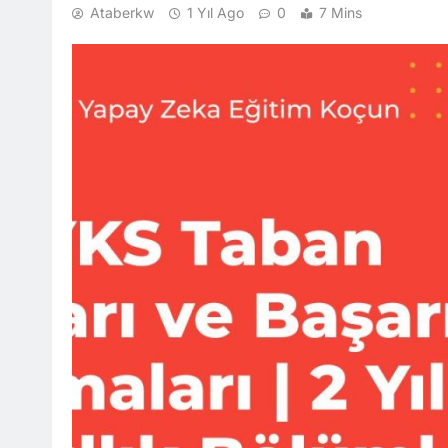
Ataberkw
1 Yıl Ago
0
7 Mins