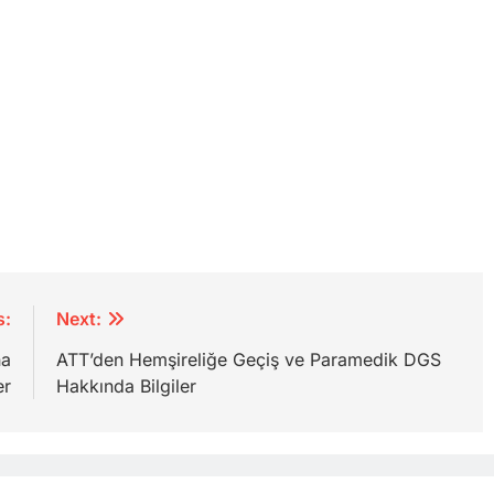
s:
Next:
na
ATT’den Hemşireliğe Geçiş ve Paramedik DGS
er
Hakkında Bilgiler