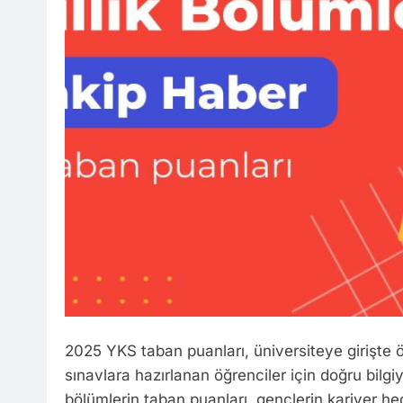
2025 YKS taban puanları, üniversiteye girişte ön
sınavlara hazırlanan öğrenciler için doğru bilgiye
bölümlerin taban puanları, gençlerin kariyer hede