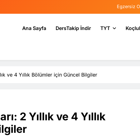
Egzersiz O
Psikolojide Sis
Ana Sayfa
DersTakip İndir
TYT
Koçlu
Tercih Stresinde 
Tekrarlama Zorlantı
Egzersiz O
Psikolojide Sis
k ve 4 Yıllık Bölümler için Güncel Bilgiler
Tercih Stresinde 
: 2 Yıllık ve 4 Yıllık
lgiler