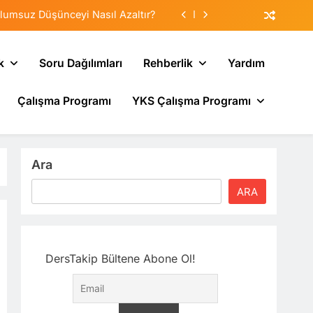
lumsuz Düşünceyi Nasıl Azaltır?
tematik Duyarsızlaştırma Terapisi
k
Soru Dağılımları
Rehberlik
Yardım
Veliler Çocuğa Nasıl Destek Olur?
Çalışma Programı
YKS Çalışma Programı
sı: Neden Geçmişi Tekrarlıyoruz?
lumsuz Düşünceyi Nasıl Azaltır?
tematik Duyarsızlaştırma Terapisi
Ara
Veliler Çocuğa Nasıl Destek Olur?
ARA
DersTakip Bültene Abone Ol!