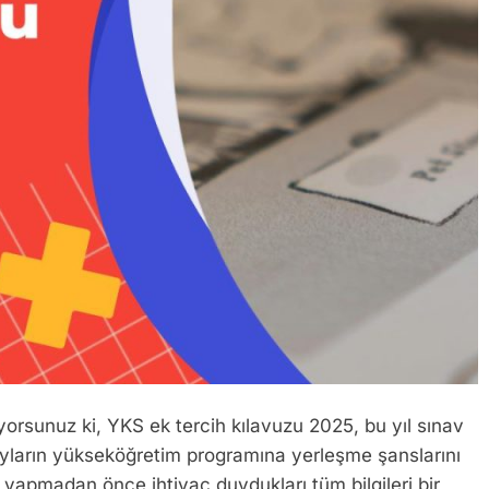
iliyorsunuz ki, YKS ek tercih kılavuzu 2025, bu yıl sınav
ayların yükseköğretim programına yerleşme şanslarını
ni yapmadan önce ihtiyaç duydukları tüm bilgileri bir