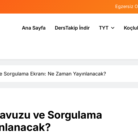
Egzersiz O
Psikolojide Sis
Ana Sayfa
DersTakip İndir
TYT
Koçlu
Tercih Stresinde 
Tekrarlama Zorlantı
Egzersiz O
Psikolojide Sis
ve Sorgulama Ekranı: Ne Zaman Yayınlanacak?
Tercih Stresinde 
lavuzu ve Sorgulama
ınlanacak?