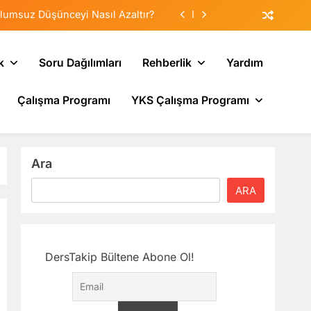
lumsuz Düşünceyi Nasıl Azaltır?
tematik Duyarsızlaştırma Terapisi
k
Soru Dağılımları
Rehberlik
Yardım
Veliler Çocuğa Nasıl Destek Olur?
Çalışma Programı
YKS Çalışma Programı
sı: Neden Geçmişi Tekrarlıyoruz?
lumsuz Düşünceyi Nasıl Azaltır?
tematik Duyarsızlaştırma Terapisi
Ara
Veliler Çocuğa Nasıl Destek Olur?
ARA
DersTakip Bültene Abone Ol!