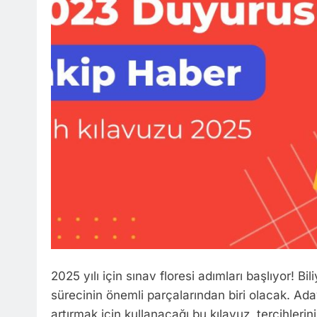
2025 yılı için sınav floresi adımları başlıyor! B
sürecinin önemli parçalarından biri olacak. Ad
artırmak için kullanacağı bu kılavuz, tercihleri