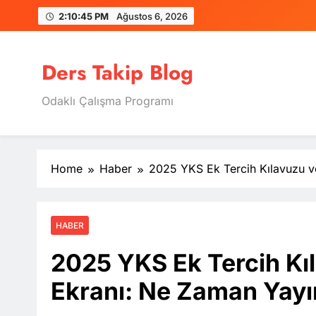
Skip
2:10:46 PM
Ağustos 6, 2026
to
content
Ders Takip Blog
Odaklı Çalışma Programı
Home
Haber
2025 YKS Ek Tercih Kılavuzu 
HABER
2025 YKS Ek Tercih Kı
Ekranı: Ne Zaman Yay