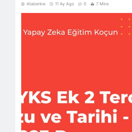
Ataberkw
11 Ay Ago
0
7 Mins