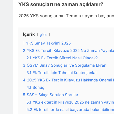
YKS sonuçları ne zaman açıklanır?
2025 YKS sonuçlarının Temmuz ayının başların
İçerik
gizle
1
YKS Sınav Takvimi 2025
2
YKS Ek Tercih Kılavuzu 2025 Ne Zaman Yayınl
2.1
YKS Ek Tercih Süreci Nasıl Olacak?
3
ÖSYM Sınav Sonuçları ve Sorgulama Ekranı
3.1
Ek Tercih İçin Tahmini Kontenjanlar
4
2025 YKS Ek Tercih Kılavuzu Hakkında Önemli B
4.1
Sonuç
5
SSS – Sıkça Sorulan Sorular
5.1
YKS ek tercih kılavuzu 2025 ne zaman yayı
5.2
Ek tercihlerde nasıl başvuruda bulunabiliri