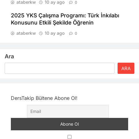
ataberkw
10 ay ago
0
2025 YKS Çalışma Programı: Türk İnkılabı
Konusunu Etkili Şekilde Öğrenin
ataberkw
10 ay ago
0
Ara
ARA
DersTakip Bültene Abone Ol!