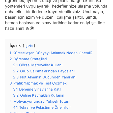
öğrenmek, iyi bir strateji ve planlama gerektirir. Bu
yöntemleri uygulayarak, hedeflerinize ulaşma yolunda
daha etkili bir ilerleme kaydedebilirsiniz. Unutmayın,
başarı için azim ve düzenli çalışma şarttır. Şimdi,
hemen başlayın ve sınav tarihine kadar en iyi şekilde
hazırlanın! 💪🌍
İçerik
gizle
1
Küreselleşen Dünyayı Anlamak Neden Önemli?
2
Öğrenme Stratejileri
2.1
Görsel Materyaller Kullan!
2.2
Grup Çalışmalarından Faydalan!
2.3
Not Almanın Gücünden Yararlan!
3
Pratik Yapmak ve Test Çözmek
3.1
Deneme Sınavlarına Katıl
3.2
Online Kaynakları Kullanın
4
Motivasyonunuzu Yüksek Tutun!
4.1
Tekrar ve Pekiştirme Önemlidir