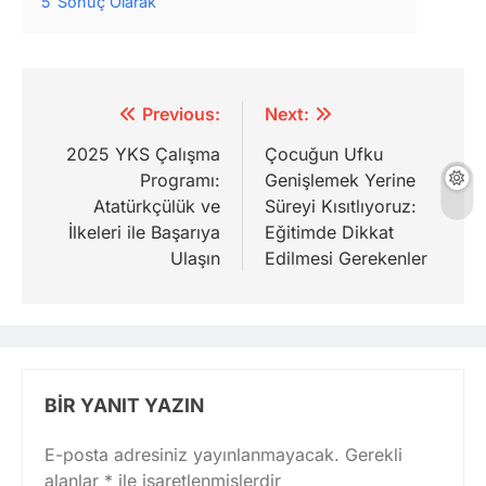
5
Sonuç Olarak
Yazı
Previous:
Next:
gezinmesi
2025 YKS Çalışma
Çocuğun Ufku
Programı:
Genişlemek Yerine
Atatürkçülük ve
Süreyi Kısıtlıyoruz:
İlkeleri ile Başarıya
Eğitimde Dikkat
Ulaşın
Edilmesi Gerekenler
BIR YANIT YAZIN
E-posta adresiniz yayınlanmayacak.
Gerekli
alanlar
*
ile işaretlenmişlerdir