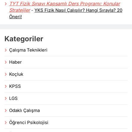
TYT Fizik Sınavı Kapsamlı Ders Programı: Konular
Stratejiler
-
YKS Fizik Nasıl Çalışılır? Hangi Sırayla? 20
Öneri!
Kategoriler
Çalışma Teknikleri
Haber
Koçluk
KPSS
LGS
Odaklı Çalışma
Öğrenci Psikolojisi