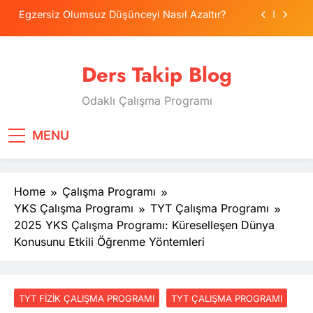
Skip
Egzersiz Olumsuz Düşünceyi Nasıl Azaltır?
to
content
Psikolojide Sistematik Duyarsızlaştırma
Terapisi
Ders Takip Blog
Tercih Stresinde Veliler Çocuğa Nasıl Destek
Olur?
Odaklı Çalışma Programı
Tekrarlama Zorlantısı: Neden Geçmişi
Tekrarlıyoruz?
Egzersiz Olumsuz Düşünceyi Nasıl Azaltır?
MENU
Psikolojide Sistematik Duyarsızlaştırma
Terapisi
Home
Çalışma Programı
Tercih Stresinde Veliler Çocuğa Nasıl Destek
Olur?
YKS Çalışma Programı
TYT Çalışma Programı
2025 YKS Çalışma Programı: Küreselleşen Dünya
Konusunu Etkili Öğrenme Yöntemleri
TYT FIZIK ÇALIŞMA PROGRAMI
TYT ÇALIŞMA PROGRAMI