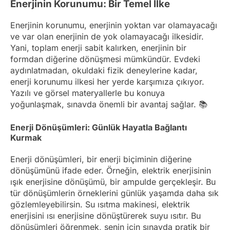
Enerjinin Korunumu: Bir Temel İlke
Enerjinin korunumu, enerjinin yoktan var olamayacağı
ve var olan enerjinin de yok olamayacağı ilkesidir.
Yani, toplam enerji sabit kalırken, enerjinin bir
formdan diğerine dönüşmesi mümkündür. Evdeki
aydınlatmadan, okuldaki fizik deneylerine kadar,
enerji korunumu ilkesi her yerde karşımıza çıkıyor.
Yazılı ve görsel materyallerle bu konuya
yoğunlaşmak, sınavda önemli bir avantaj sağlar. 📚
Enerji Dönüşümleri: Günlük Hayatla Bağlantı
Kurmak
Enerji dönüşümleri, bir enerji biçiminin diğerine
dönüşümünü ifade eder. Örneğin, elektrik enerjisinin
ışık enerjisine dönüşümü, bir ampulde gerçekleşir. Bu
tür dönüşümlerin örneklerini günlük yaşamda daha sık
gözlemleyebilirsin. Su ısıtma makinesi, elektrik
enerjisini ısı enerjisine dönüştürerek suyu ısıtır. Bu
dönüşümleri öğrenmek, senin için sınavda pratik bir