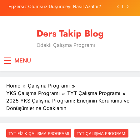
Skip
Egzersiz Olumsuz Düşünceyi Nasıl Azaltır?
to
content
Psikolojide Sistematik Duyarsızlaştırma
Terapisi
Ders Takip Blog
Tercih Stresinde Veliler Çocuğa Nasıl Destek
Olur?
Odaklı Çalışma Programı
Tekrarlama Zorlantısı: Neden Geçmişi
Tekrarlıyoruz?
Egzersiz Olumsuz Düşünceyi Nasıl Azaltır?
MENU
Psikolojide Sistematik Duyarsızlaştırma
Terapisi
Home
Çalışma Programı
Tercih Stresinde Veliler Çocuğa Nasıl Destek
Olur?
YKS Çalışma Programı
TYT Çalışma Programı
2025 YKS Çalışma Programı: Enerjinin Korunumu ve
Dönüşümlerine Odaklanın
TYT FIZIK ÇALIŞMA PROGRAMI
TYT ÇALIŞMA PROGRAMI