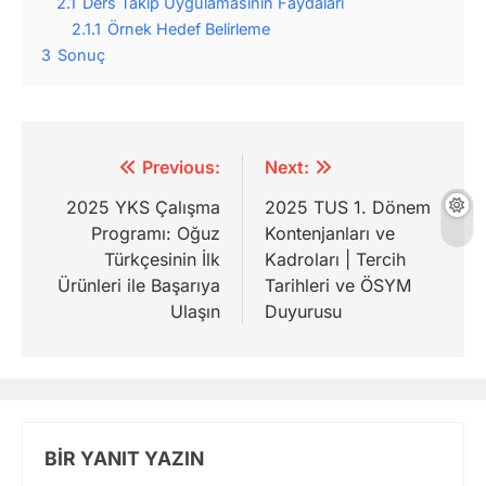
2.1
Ders Takip Uygulamasının Faydaları
2.1.1
Örnek Hedef Belirleme
3
Sonuç
Yazı
Previous:
Next:
gezinmesi
2025 YKS Çalışma
2025 TUS 1. Dönem
Programı: Oğuz
Kontenjanları ve
Türkçesinin İlk
Kadroları | Tercih
Ürünleri ile Başarıya
Tarihleri ve ÖSYM
Ulaşın
Duyurusu
BIR YANIT YAZIN