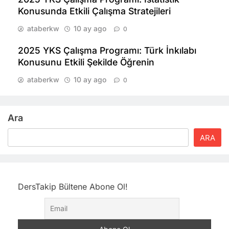
Konusunda Etkili Çalışma Stratejileri
ataberkw
10 ay ago
0
2025 YKS Çalışma Programı: Türk İnkılabı
Konusunu Etkili Şekilde Öğrenin
ataberkw
10 ay ago
0
Ara
ARA
DersTakip Bültene Abone Ol!