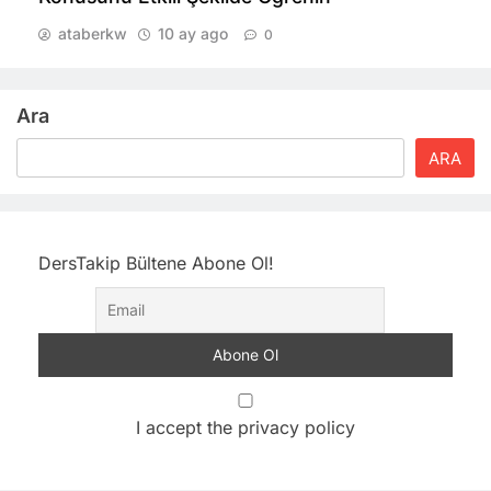
ataberkw
10 ay ago
0
Ara
ARA
DersTakip Bültene Abone Ol!
I accept the privacy policy