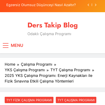
Skip
Egzersiz Olumsuz Düşünceyi Nasıl Azaltır?
to
content
Psikolojide Sistematik Duyarsızlaştırma
Terapisi
Ders Takip Blog
Tercih Stresinde Veliler Çocuğa Nasıl Destek
Olur?
Odaklı Çalışma Programı
Tekrarlama Zorlantısı: Neden Geçmişi
Tekrarlıyoruz?
Egzersiz Olumsuz Düşünceyi Nasıl Azaltır?
MENU
Psikolojide Sistematik Duyarsızlaştırma
Terapisi
Home
Çalışma Programı
Tercih Stresinde Veliler Çocuğa Nasıl Destek
Olur?
YKS Çalışma Programı
TYT Çalışma Programı
2025 YKS Çalışma Programı: Enerji Kaynakları ile
Fizik Sınavına Etkili Çalışma Yöntemleri
TYT FIZIK ÇALIŞMA PROGRAMI
TYT ÇALIŞMA PROGRAMI