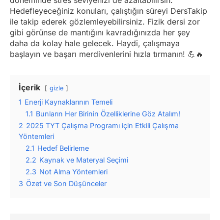
döneminde stres seviyenizi de azaltabilirsin.
Hedefleyeceğiniz konuları, çalıştığın süreyi DersTakip
ile takip ederek gözlemleyebilirsiniz. Fizik dersi zor
gibi görünse de mantığını kavradığınızda her şey
daha da kolay hale gelecek. Haydi, çalışmaya
başlayın ve başarı merdivenlerini hızla tırmanın! 💪🔥
İçerik
gizle
1
Enerji Kaynaklarının Temeli
1.1
Bunların Her Birinin Özelliklerine Göz Atalım!
2
2025 TYT Çalışma Programı için Etkili Çalışma
Yöntemleri
2.1
Hedef Belirleme
2.2
Kaynak ve Materyal Seçimi
2.3
Not Alma Yöntemleri
3
Özet ve Son Düşünceler