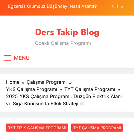
Skip
Egzersiz Olumsuz Düşünceyi Nasıl Azaltır?
to
content
Psikolojide Sistematik Duyarsızlaştırma
Terapisi
Ders Takip Blog
Tercih Stresinde Veliler Çocuğa Nasıl Destek
Olur?
Odaklı Çalışma Programı
Tekrarlama Zorlantısı: Neden Geçmişi
Tekrarlıyoruz?
Egzersiz Olumsuz Düşünceyi Nasıl Azaltır?
MENU
Psikolojide Sistematik Duyarsızlaştırma
Terapisi
Home
Çalışma Programı
Tercih Stresinde Veliler Çocuğa Nasıl Destek
Olur?
YKS Çalışma Programı
TYT Çalışma Programı
2025 YKS Çalışma Programı: Düzgün Elektrik Alanı
ve Sığa Konusunda Etkili Stratejiler
TYT FIZIK ÇALIŞMA PROGRAMI
TYT ÇALIŞMA PROGRAMI