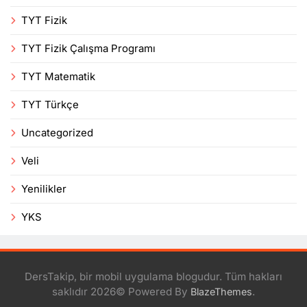
TYT Fizik
TYT Fizik Çalışma Programı
TYT Matematik
TYT Türkçe
Uncategorized
Veli
Yenilikler
YKS
DersTakip, bir mobil uygulama blogudur. Tüm hakları
saklıdır 2026© Powered By
.
BlazeThemes