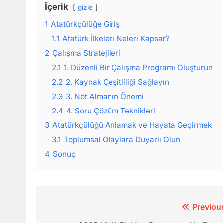
İçerik
gizle
1
Atatürkçülüğe Giriş
1.1
Atatürk İlkeleri Neleri Kapsar?
2
Çalışma Stratejileri
2.1
1. Düzenli Bir Çalışma Programı Oluşturun
2.2
2. Kaynak Çeşitliliği Sağlayın
2.3
3. Not Almanın Önemi
2.4
4. Soru Çözüm Teknikleri
3
Atatürkçülüğü Anlamak ve Hayata Geçirmek
3.1
Toplumsal Olaylara Duyarlı Olun
4
Sonuç
Yazı
Previou