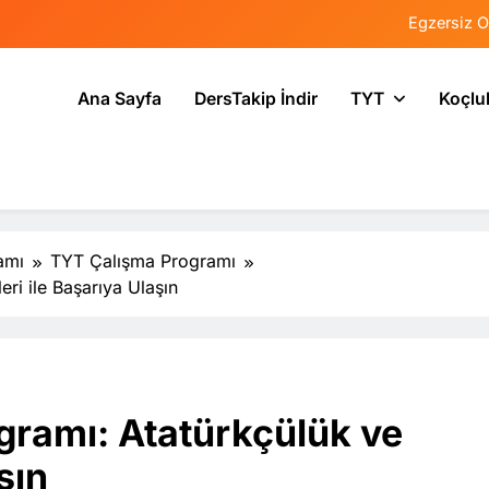
Egzersiz O
Psikolojide Sis
Ana Sayfa
DersTakip İndir
TYT
Koçlu
Tercih Stresinde 
Tekrarlama Zorlantı
Egzersiz O
Psikolojide Sis
amı
TYT Çalışma Programı
ri ile Başarıya Ulaşın
Tercih Stresinde 
ramı: Atatürkçülük ve
şın