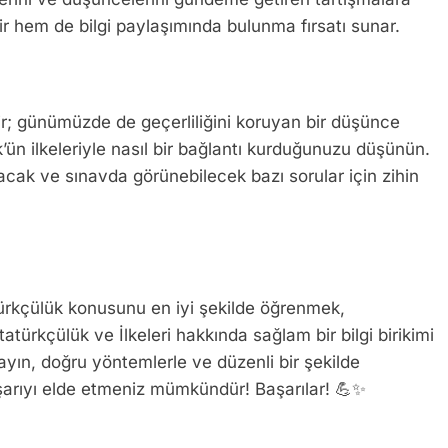
rir hem de bilgi paylaşımında bulunma fırsatı sunar.
ir; günümüzde de geçerliliğini koruyan bir düşünce
k’ün ilkeleriyle nasıl bir bağlantı kurduğunuzu düşünün.
ak ve sınavda görünebilecek bazı sorular için zihin
ürkçülük konusunu en iyi şekilde öğrenmek,
atürkçülük ve İlkeleri hakkında sağlam bir bilgi birikimi
mayın, doğru yöntemlerle ve düzenli bir şekilde
şarıyı elde etmeniz mümkündür! Başarılar! 💪✨