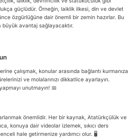
etçilik, laiklik, devrimcilik ve statükoculuk gibi
dukça güçlüdür. Örneğin, laiklik ilkesi, din ve devlet
şünce özgürlüğüne dair önemli bir zemin hazırlar. Bu
 büyük avantaj sağlayacaktır.
run
zerine çalışmak, konular arasında bağlantı kurmanıza
elerinizi ve molalarınızı dikkatlice ayarlayın.
st yapmayı unutmayın! 📅
rarlanmak önemlidir. Her bir kaynak, Atatürkçülük ve
rıca, konuya dair videolar izlemek, sıkıcı ders
celi hale getirmenize yardımcı olur. 🖥️