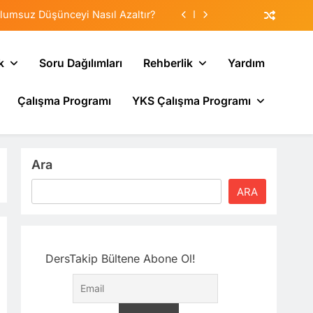
lumsuz Düşünceyi Nasıl Azaltır?
tematik Duyarsızlaştırma Terapisi
k
Soru Dağılımları
Rehberlik
Yardım
Veliler Çocuğa Nasıl Destek Olur?
Çalışma Programı
YKS Çalışma Programı
sı: Neden Geçmişi Tekrarlıyoruz?
lumsuz Düşünceyi Nasıl Azaltır?
tematik Duyarsızlaştırma Terapisi
Ara
Veliler Çocuğa Nasıl Destek Olur?
ARA
DersTakip Bültene Abone Ol!