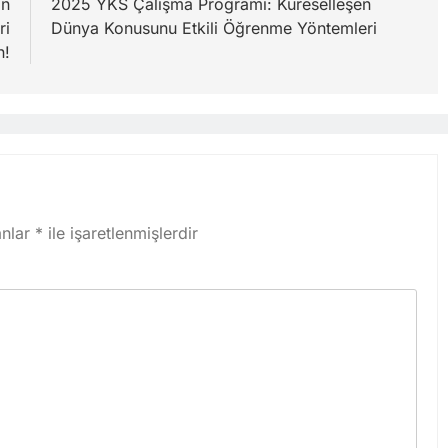
an
2025 YKS Çalışma Programı: Küreselleşen
ri
Dünya Konusunu Etkili Öğrenme Yöntemleri
n!
anlar
*
ile işaretlenmişlerdir