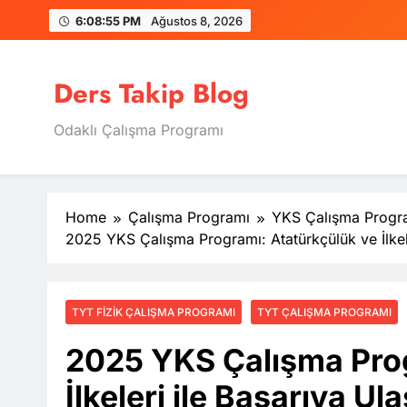
Skip
6:08:56 PM
Ağustos 8, 2026
to
content
Ders Takip Blog
Odaklı Çalışma Programı
Home
Çalışma Programı
YKS Çalışma Progr
2025 YKS Çalışma Programı: Atatürkçülük ve İlkele
TYT FIZIK ÇALIŞMA PROGRAMI
TYT ÇALIŞMA PROGRAMI
2025 YKS Çalışma Prog
İlkeleri ile Başarıya Ula