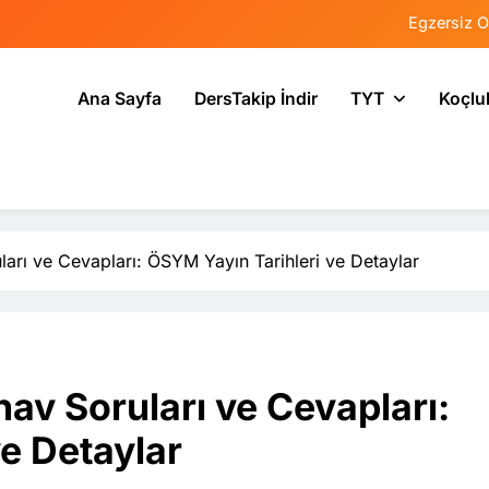
Egzersiz O
Psikolojide Sis
Ana Sayfa
DersTakip İndir
TYT
Koçlu
Tercih Stresinde 
Tekrarlama Zorlantı
Egzersiz O
Psikolojide Sis
rı ve Cevapları: ÖSYM Yayın Tarihleri ve Detaylar
Tercih Stresinde 
av Soruları ve Cevapları:
e Detaylar