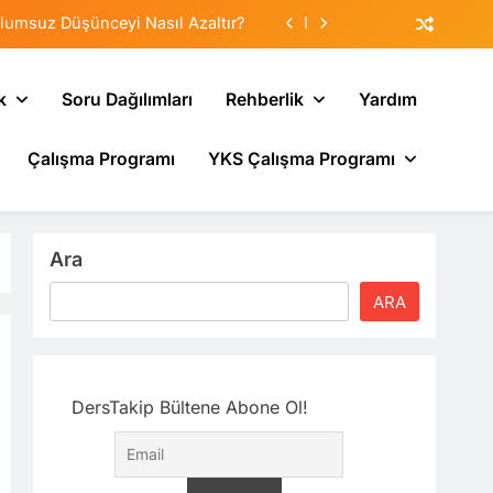
lumsuz Düşünceyi Nasıl Azaltır?
tematik Duyarsızlaştırma Terapisi
k
Soru Dağılımları
Rehberlik
Yardım
Veliler Çocuğa Nasıl Destek Olur?
Çalışma Programı
YKS Çalışma Programı
sı: Neden Geçmişi Tekrarlıyoruz?
lumsuz Düşünceyi Nasıl Azaltır?
tematik Duyarsızlaştırma Terapisi
Ara
Veliler Çocuğa Nasıl Destek Olur?
ARA
DersTakip Bültene Abone Ol!