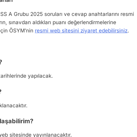
rları
SS A Grubu 2025 soruları ve cevap anahtarlarını resmi
n, sınavdan aldıkları puanı değerlendirmelerine
 için ÖSYM’nin
resmi web sitesini ziyaret edebilirsiniz
.
?
rihlerinde yapılacak.
?
lanacaktır.
aşabilirim?
eb sitesinde yayınlanacaktır.