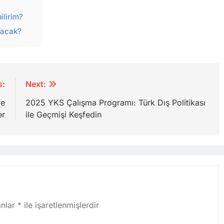
ilirim?
lacak?
s:
Next:
ve
2025 YKS Çalışma Programı: Türk Dış Politikası
er
ile Geçmişi Keşfedin
anlar
*
ile işaretlenmişlerdir