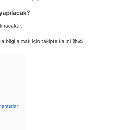
 yapılacak?
ınacaktır.
bilgi almak için takipte kalın! 📚✍️
ahtarları