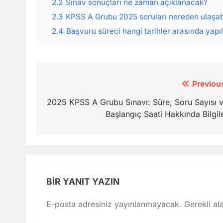
2.2
Sınav sonuçları ne zaman açıklanacak?
2.3
KPSS A Grubu 2025 soruları nereden ulaşab
2.4
Başvuru süreci hangi tarihler arasında yapı
Yazı
Previou
gezinmesi
2025 KPSS A Grubu Sınavı: Süre, Soru Sayısı 
Başlangıç Saati Hakkında Bilgil
BIR YANIT YAZIN
E-posta adresiniz yayınlanmayacak.
Gerekli al