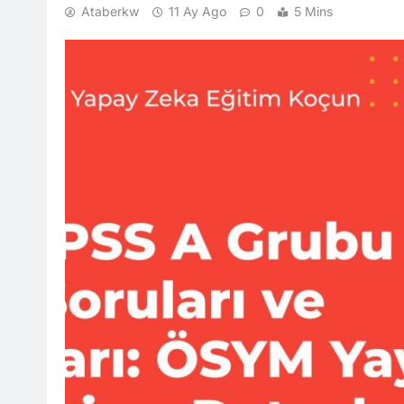
Ataberkw
11 Ay Ago
0
5 Mins