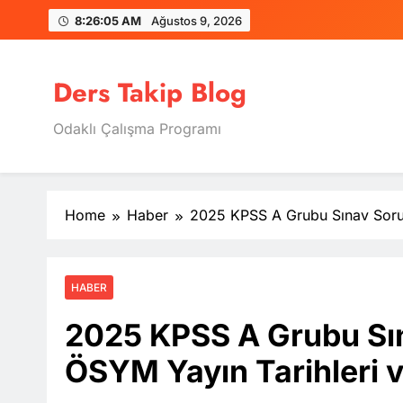
Skip
8:26:06 AM
Ağustos 9, 2026
to
content
Ders Takip Blog
Odaklı Çalışma Programı
Home
Haber
2025 KPSS A Grubu Sınav Sorula
HABER
2025 KPSS A Grubu Sın
ÖSYM Yayın Tarihleri v