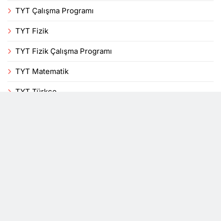
TYT Çalışma Programı
TYT Fizik
TYT Fizik Çalışma Programı
TYT Matematik
TYT Türkçe
Uncategorized
Veli
Yenilikler
YKS
DersTakip, bir mobil uygulama blogudur. Tüm hakları