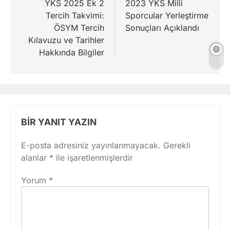
gezinmesi
YKS 2025 Ek 2
2023 YKS Milli
Tercih Takvimi:
Sporcular Yerleştirme
ÖSYM Tercih
Sonuçları Açıklandı
Kılavuzu ve Tarihler
Hakkında Bilgiler
BIR YANIT YAZIN
E-posta adresiniz yayınlanmayacak.
Gerekli
alanlar
*
ile işaretlenmişlerdir
Yorum
*