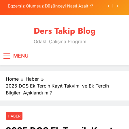
Skip
Egzersiz Olumsuz Düşünceyi Nasıl Azaltır?
to
content
Psikolojide Sistematik Duyarsızlaştırma
Terapisi
Ders Takip Blog
Tercih Stresinde Veliler Çocuğa Nasıl Destek
Olur?
Odaklı Çalışma Programı
Tekrarlama Zorlantısı: Neden Geçmişi
Tekrarlıyoruz?
Egzersiz Olumsuz Düşünceyi Nasıl Azaltır?
MENU
Psikolojide Sistematik Duyarsızlaştırma
Terapisi
Home
Haber
Tercih Stresinde Veliler Çocuğa Nasıl Destek
Olur?
2025 DGS Ek Tercih Kayıt Takvimi ve Ek Tercih
Bilgileri Açıklandı mı?
HABER