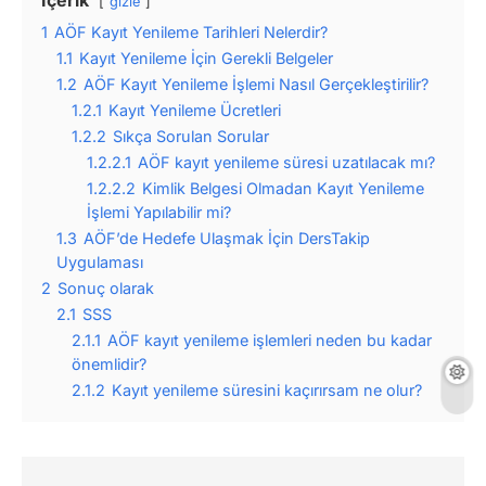
İçerik
gizle
1
AÖF Kayıt Yenileme Tarihleri Nelerdir?
1.1
Kayıt Yenileme İçin Gerekli Belgeler
1.2
AÖF Kayıt Yenileme İşlemi Nasıl Gerçekleştirilir?
1.2.1
Kayıt Yenileme Ücretleri
1.2.2
Sıkça Sorulan Sorular
1.2.2.1
AÖF kayıt yenileme süresi uzatılacak mı?
1.2.2.2
Kimlik Belgesi Olmadan Kayıt Yenileme
İşlemi Yapılabilir mi?
1.3
AÖF’de Hedefe Ulaşmak İçin DersTakip
Uygulaması
2
Sonuç olarak
2.1
SSS
2.1.1
AÖF kayıt yenileme işlemleri neden bu kadar
önemlidir?
2.1.2
Kayıt yenileme süresini kaçırırsam ne olur?