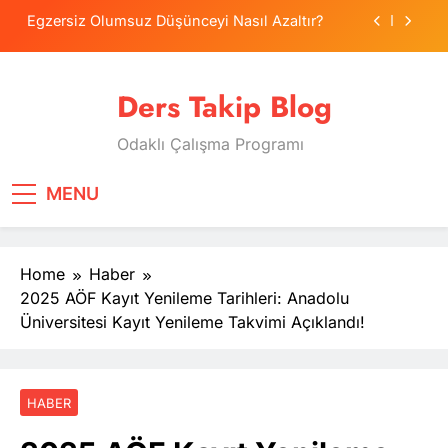
Skip
Egzersiz Olumsuz Düşünceyi Nasıl Azaltır?
to
content
Psikolojide Sistematik Duyarsızlaştırma
Terapisi
Ders Takip Blog
Tercih Stresinde Veliler Çocuğa Nasıl Destek
Olur?
Odaklı Çalışma Programı
Tekrarlama Zorlantısı: Neden Geçmişi
Tekrarlıyoruz?
Egzersiz Olumsuz Düşünceyi Nasıl Azaltır?
MENU
Psikolojide Sistematik Duyarsızlaştırma
Terapisi
Home
Haber
Tercih Stresinde Veliler Çocuğa Nasıl Destek
Olur?
2025 AÖF Kayıt Yenileme Tarihleri: Anadolu
Üniversitesi Kayıt Yenileme Takvimi Açıklandı!
HABER