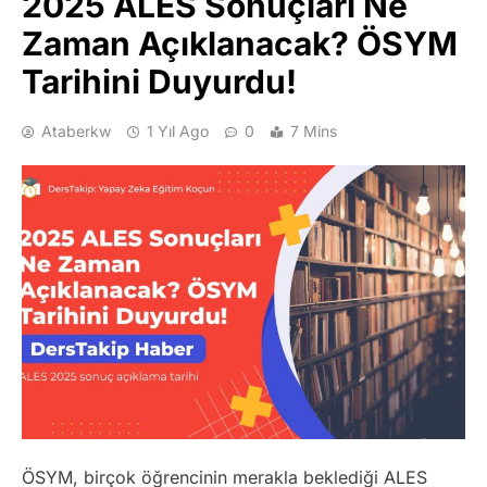
2025 ALES Sonuçları Ne
Zaman Açıklanacak? ÖSYM
Tarihini Duyurdu!
Ataberkw
1 Yıl Ago
0
7 Mins
ÖSYM, birçok öğrencinin merakla beklediği ALES