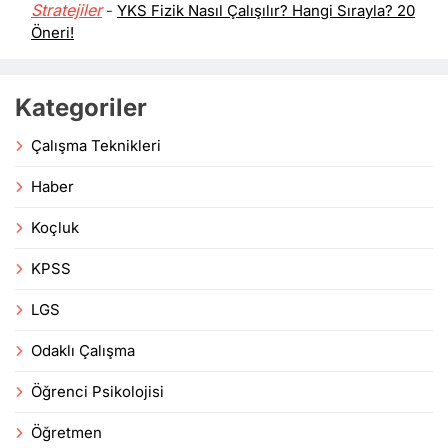
Stratejiler
-
YKS Fizik Nasıl Çalışılır? Hangi Sırayla? 20
Öneri!
Kategoriler
Çalışma Teknikleri
Haber
Koçluk
KPSS
LGS
Odaklı Çalışma
Öğrenci Psikolojisi
Öğretmen