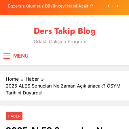
Skip
Egzersiz Olumsuz Düşünceyi Nasıl Azaltır?
to
content
Psikolojide Sistematik Duyarsızlaştırma
Terapisi
Ders Takip Blog
Tercih Stresinde Veliler Çocuğa Nasıl Destek
Olur?
Odaklı Çalışma Programı
Tekrarlama Zorlantısı: Neden Geçmişi
Tekrarlıyoruz?
Egzersiz Olumsuz Düşünceyi Nasıl Azaltır?
MENU
Psikolojide Sistematik Duyarsızlaştırma
Terapisi
Home
Haber
Tercih Stresinde Veliler Çocuğa Nasıl Destek
Olur?
2025 ALES Sonuçları Ne Zaman Açıklanacak? ÖSYM
Tarihini Duyurdu!
HABER