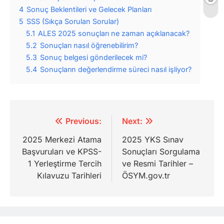
4
Sonuç Beklentileri ve Gelecek Planları
5
SSS (Sıkça Sorulan Sorular)
5.1
ALES 2025 sonuçları ne zaman açıklanacak?
5.2
Sonuçları nasıl öğrenebilirim?
5.3
Sonuç belgesi gönderilecek mi?
5.4
Sonuçların değerlendirme süreci nasıl işliyor?
Yazı
Previous:
Next:
gezinmesi
2025 Merkezi Atama
2025 YKS Sınav
Başvuruları ve KPSS-
Sonuçları Sorgulama
1 Yerleştirme Tercih
ve Resmi Tarihler –
Kılavuzu Tarihleri
ÖSYM.gov.tr